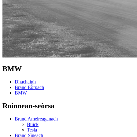
BMW
Dhachaigh
Brand Eòrpach
BMW
Roinnean-seòrsa
Brand Ameireaganach
Buick
Tesla
Brand Sìneach