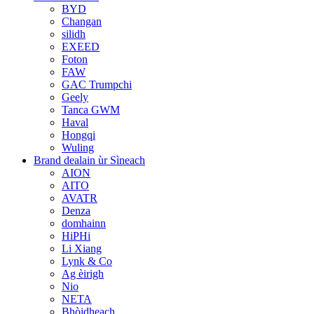
BYD
Changan
silidh
EXEED
Foton
FAW
GAC Trumpchi
Geely
Tanca GWM
Haval
Hongqi
Wuling
Brand dealain ùr Sìneach
AION
AITO
AVATR
Denza
domhainn
HiPHi
Li Xiang
Lynk & Co
Ag èirigh
Nio
NETA
Bhòidheach