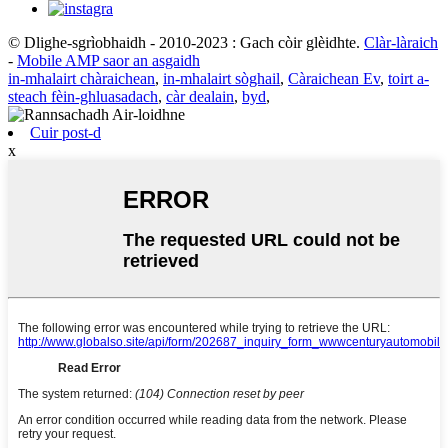
© Dlighe-sgrìobhaidh - 2010-2023 : Gach còir glèidhte.
Clàr-làraich
-
Mobile AMP saor an asgaidh
in-mhalairt chàraichean
,
in-mhalairt sòghail
,
Càraichean Ev
,
toirt a-
steach fèin-ghluasadach
,
càr dealain
,
byd
,
Cuir post-d
x