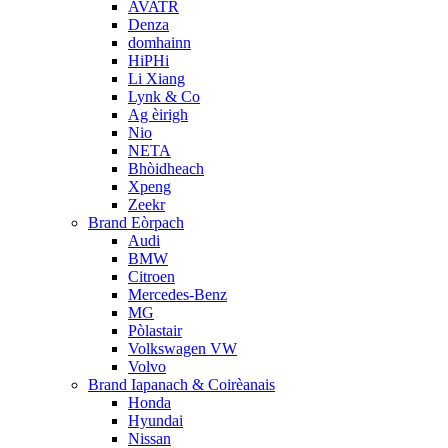
AVATR
Denza
domhainn
HiPHi
Li Xiang
Lynk & Co
Ag èirigh
Nio
NETA
Bhòidheach
Xpeng
Zeekr
Brand Eòrpach
Audi
BMW
Citroen
Mercedes-Benz
MG
Pòlastair
Volkswagen VW
Volvo
Brand Iapanach & Coirèanais
Honda
Hyundai
Nissan