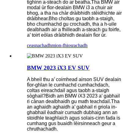
tighinn a-steach do ar beatha.Tha BMW air
modal ùr fìor-dealain BMW i3 a chuir air
bhog, a tha na chàr dràibhidh stèidhichte air
dràibhear.Bho choltas gu taobh a-staigh,
bho chumhachd gu crochadh, tha a h-uile
dealbhadh air a fhilleadh a-steach gu foirfe,
a’ toirt eòlas dràibhidh dealain fìor ùr.
ceasnachadh
mion-fhiosrachadh
BMW 2023 iX3 EV SUV
A bheil thu a’ coimhead airson SUV dealain
fìor-ghlan le cumhachd cumhachdach,
coltas eireachdail agus taobh a-staigh
sòghail?Bidh am BMW iX3 2023 a’ gabhail
ri cànan dealbhaidh gu math teachdail.Tha
an aghaidh aghaidh a’ gabhail ri griola in-
ghabhail èadhair cumadh dubhaig ann an
stoidhle teaghlaich agus solais-cinn fada is
cumhang gus buaidh lèirsinneach geur a
chruthachadh.