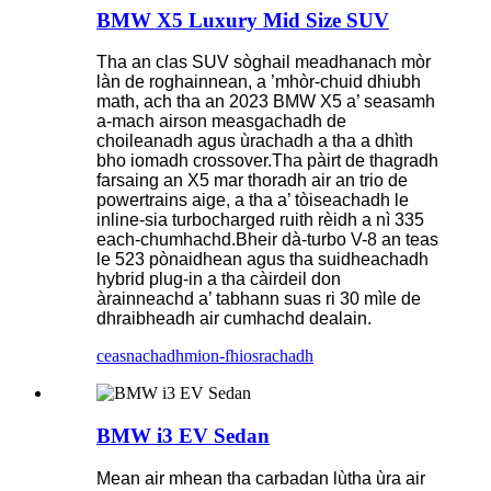
BMW X5 Luxury Mid Size SUV
Tha an clas SUV sòghail meadhanach mòr
làn de roghainnean, a ’mhòr-chuid dhiubh
math, ach tha an 2023 BMW X5 a’ seasamh
a-mach airson measgachadh de
choileanadh agus ùrachadh a tha a dhìth
bho iomadh crossover.Tha pàirt de thagradh
farsaing an X5 mar thoradh air an trio de
powertrains aige, a tha a’ tòiseachadh le
inline-sia turbocharged ruith rèidh a nì 335
each-chumhachd.Bheir dà-turbo V-8 an teas
le 523 pònaidhean agus tha suidheachadh
hybrid plug-in a tha càirdeil don
àrainneachd a’ tabhann suas ri 30 mìle de
dhraibheadh ​​​​air cumhachd dealain.
ceasnachadh
mion-fhiosrachadh
BMW i3 EV Sedan
Mean air mhean tha carbadan lùtha ùra air