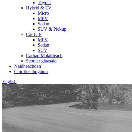
Toyota
Hybrid & EV
Micro
MPV
Sedan
SUV & Pickup
Càr ICE
MPV
Sedan
SUV
Carbad Malairteach
Scooter gluasaid
Naidheachdan
Cuir fios thugainn
English