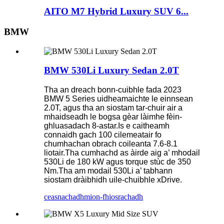
AITO M7 Hybrid Luxury SUV 6...
BMW
BMW 530Li Luxury Sedan 2.0T
Tha an dreach bonn-cuibhle fada 2023
BMW 5 Series uidheamaichte le einnsean
2.0T, agus tha an siostam tar-chuir air a
mhaidseadh le bogsa gèar làimhe fèin-
ghluasadach 8-astar.Is e caitheamh
connaidh gach 100 cilemeatair fo
chumhachan obrach coileanta 7.6-8.1
liotair.Tha cumhachd as àirde aig a’ mhodail
530Li de 180 kW agus torque stùc de 350
Nm.Tha am modail 530Li a’ tabhann
siostam dràibhidh uile-chuibhle xDrive.
ceasnachadh
mion-fhiosrachadh