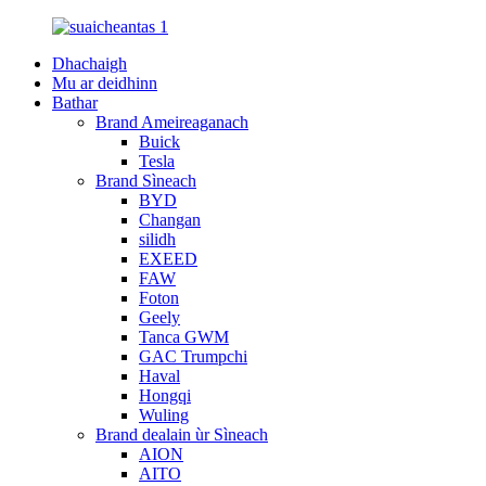
Dhachaigh
Mu ar deidhinn
Bathar
Brand Ameireaganach
Buick
Tesla
Brand Sìneach
BYD
Changan
silidh
EXEED
FAW
Foton
Geely
Tanca GWM
GAC Trumpchi
Haval
Hongqi
Wuling
Brand dealain ùr Sìneach
AION
AITO