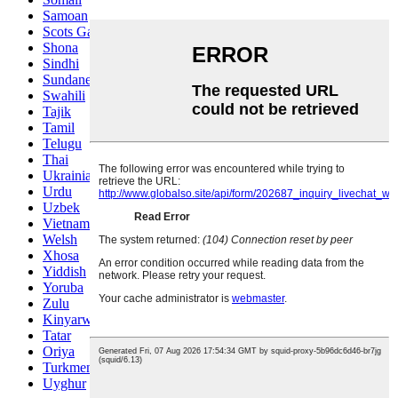
Samoan
Scots Gaelic
Shona
Sindhi
Sundanese
Swahili
Tajik
Tamil
Telugu
Thai
Ukrainian
Urdu
Uzbek
Vietnamese
Welsh
Xhosa
Yiddish
Yoruba
Zulu
Kinyarwanda
Tatar
Oriya
Turkmen
Uyghur