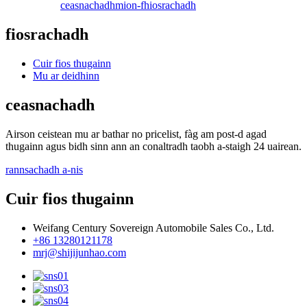
ceasnachadh
mion-fhiosrachadh
fiosrachadh
Cuir fios thugainn
Mu ar deidhinn
ceasnachadh
Airson ceistean mu ar bathar no pricelist, fàg am post-d agad
thugainn agus bidh sinn ann an conaltradh taobh a-staigh 24 uairean.
rannsachadh a-nis
Cuir fios thugainn
Weifang Century Sovereign Automobile Sales Co., Ltd.
+86 13280121178
mrj@shijijunhao.com