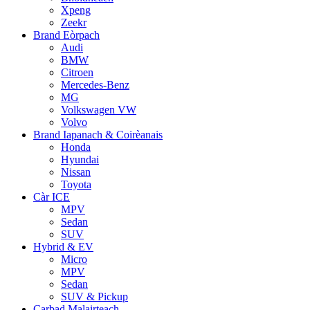
Xpeng
Zeekr
Brand Eòrpach
Audi
BMW
Citroen
Mercedes-Benz
MG
Volkswagen VW
Volvo
Brand Iapanach & Coirèanais
Honda
Hyundai
Nissan
Toyota
Càr ICE
MPV
Sedan
SUV
Hybrid & EV
Micro
MPV
Sedan
SUV & Pickup
Carbad Malairteach