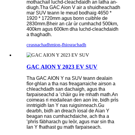
mothachail luchd-cleachdaidh an latha an-
diugh.Tha GAC ​​Aion V air a shuidheachadh
mar SUV teann le meud bodhaig 4650 *
1920 * 1720mm agus bonn cuibhle de
2830mm.Bheir an càr ùr cumhachd 500km,
400km agus 600km dha luchd-cleachdaidh
a thaghadh.
ceasnachadh
mion-fhiosrachadh
GAC AION Y 2023 EV SUV
Tha GAC ​​AION Y na SUV teann dealain
fìor-ghlan a tha nas freagarraiche airson a
chleachdadh san dachaigh, agus tha
farpaiseachd a ’chàir gu ìre mhath math.An
coimeas ri modailean den aon ìre, bidh prìs
inntrigidh Ian Y nas ruigsinneach.Gu
dearbh, bidh an dreach ìosal de Aian Y
beagan nas cumhachdaiche, ach tha a
’phrìs fàbharach gu leòr, agus mar sin tha
Ian Y fhathast gu math farpaiseach.