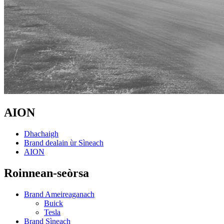
AION
Dhachaigh
Brand dealain ùr Sìneach
AION
Roinnean-seòrsa
Brand Ameireaganach
Buick
Tesla
Brand Sìneach