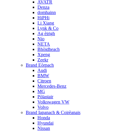
AVATR
Denza
domhainn
HiPHi
Li Xiang
Lynk & Co
Ag èirigh
Nio
NETA
Bhòidheach
Xpeng
Zeekr
Brand Eòrpach
Audi
BMW
Citroen
Mercedes-Benz
MG
Pòlastair
Volkswagen VW
Volvo
Brand Iapanach & Coirèanais
Honda
Hyundai
Nissan