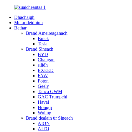
Dhachaigh
Mu ar deidhinn
Bathar
Brand Ameireaganach
Buick
Tesla
Brand Sìneach
BYD
Changan
silidh
EXEED
FAW
Foton
Geely
Tanca GWM
GAC Trumpchi
Haval
Hongqi
Wuling
Brand dealain ùr Sìneach
AION
AITO