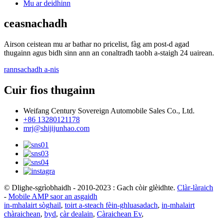
Mu ar deidhinn
ceasnachadh
Airson ceistean mu ar bathar no pricelist, fàg am post-d agad
thugainn agus bidh sinn ann an conaltradh taobh a-staigh 24 uairean.
rannsachadh a-nis
Cuir fios thugainn
Weifang Century Sovereign Automobile Sales Co., Ltd.
+86 13280121178
mrj@shijijunhao.com
© Dlighe-sgrìobhaidh - 2010-2023 : Gach còir glèidhte.
Clàr-làraich
-
Mobile AMP saor an asgaidh
in-mhalairt sòghail
,
toirt a-steach fèin-ghluasadach
,
in-mhalairt
chàraichean
,
byd
,
càr dealain
,
Càraichean Ev
,