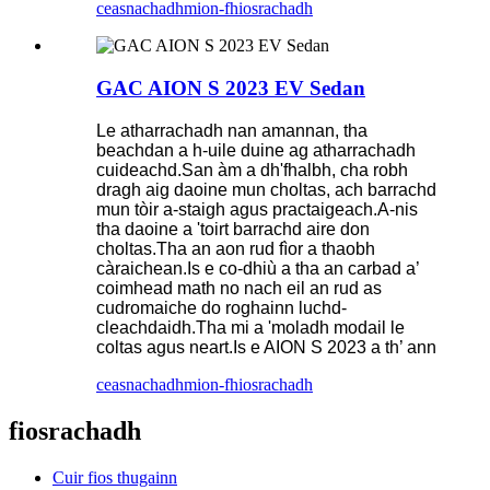
ceasnachadh
mion-fhiosrachadh
GAC AION S 2023 EV Sedan
Le atharrachadh nan amannan, tha
beachdan a h-uile duine ag atharrachadh
cuideachd.San àm a dh'fhalbh, cha robh
dragh aig daoine mun choltas, ach barrachd
mun tòir a-staigh agus practaigeach.A-nis
tha daoine a 'toirt barrachd aire don
choltas.Tha an aon rud fìor a thaobh
càraichean.Is e co-dhiù a tha an carbad a’
coimhead math no nach eil an rud as
cudromaiche do roghainn luchd-
cleachdaidh.Tha mi a 'moladh modail le
coltas agus neart.Is e AION S 2023 a th’ ann
ceasnachadh
mion-fhiosrachadh
fiosrachadh
Cuir fios thugainn