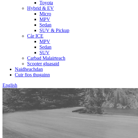
Toyota
Hybrid & EV
Micro
MPV
Sedan
SUV & Pickup
Càr ICE
MPV
Sedan
SUV
Carbad Malairteach
Scooter gluasaid
Naidheachdan
Cuir fios thugainn
English