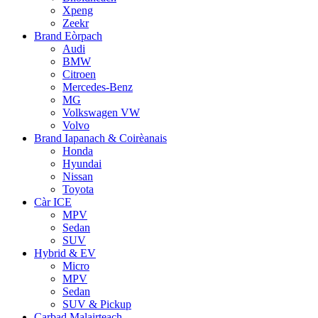
Xpeng
Zeekr
Brand Eòrpach
Audi
BMW
Citroen
Mercedes-Benz
MG
Volkswagen VW
Volvo
Brand Iapanach & Coirèanais
Honda
Hyundai
Nissan
Toyota
Càr ICE
MPV
Sedan
SUV
Hybrid & EV
Micro
MPV
Sedan
SUV & Pickup
Carbad Malairteach