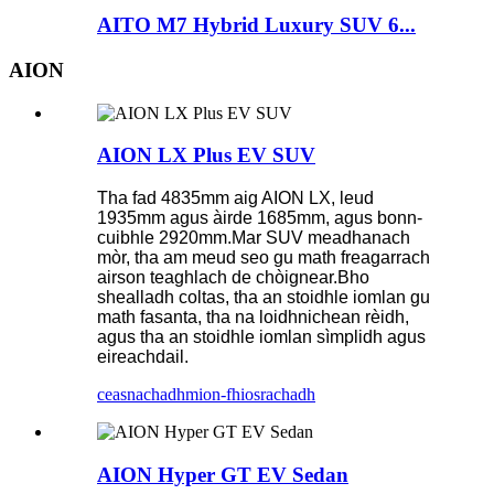
AITO M7 Hybrid Luxury SUV 6...
AION
AION LX Plus EV SUV
Tha fad 4835mm aig AION LX, leud
1935mm agus àirde 1685mm, agus bonn-
cuibhle 2920mm.Mar SUV meadhanach
mòr, tha am meud seo gu math freagarrach
airson teaghlach de chòignear.Bho
shealladh coltas, tha an stoidhle iomlan gu
math fasanta, tha na loidhnichean rèidh,
agus tha an stoidhle iomlan sìmplidh agus
eireachdail.
ceasnachadh
mion-fhiosrachadh
AION Hyper GT EV Sedan