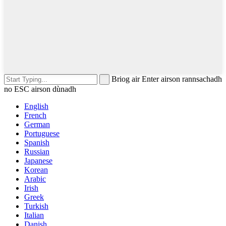
Briog air Enter airson rannsachadh
no ESC airson dùnadh
English
French
German
Portuguese
Spanish
Russian
Japanese
Korean
Arabic
Irish
Greek
Turkish
Italian
Danish