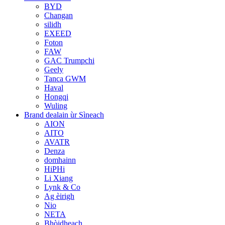
BYD
Changan
silidh
EXEED
Foton
FAW
GAC Trumpchi
Geely
Tanca GWM
Haval
Hongqi
Wuling
Brand dealain ùr Sìneach
AION
AITO
AVATR
Denza
domhainn
HiPHi
Li Xiang
Lynk & Co
Ag èirigh
Nio
NETA
Bhòidheach