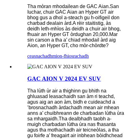
Tha mòran mhodailean de GAC Aian.San
Iuchar, chuir GAC Aian an Hyper GT air
bhog gus a dhol a-steach gu h-oifigeil don
charbad dealain àrd.A rèir staitistig, às
deidh leth-mhìos às deidh a chuir air bhog,
fhuair an Hyper GT òrdughan 20,000.Mar
sin carson a tha a’ chiad mhodail àrd aig
Aion, an Hyper GT, cho mòr-chòrdte?
ceasnachadh
mion-fhiosrachadh
GAC AION V 2024 EV SUV
Tha lùth ùr air a thighinn gu bhith na
ghluasad leasachaidh san àm ri teachd,
agus aig an aon àm, bidh e cuideachd a
’brosnachadh àrdachadh mean air mhean
anns a’ chuibhreann de charbadan lùtha ùra
sa mhargaidh.Tha dealbhadh taobh a-
muigh charbadan lùtha ùra nas fhasanta
agus tha mothachadh air teicneòlas, a tha
gu foirfe a’ freagairt air inbhean bòidhchead