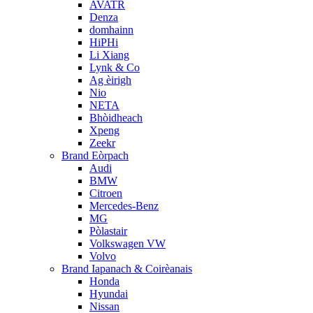
AVATR
Denza
domhainn
HiPHi
Li Xiang
Lynk & Co
Ag èirigh
Nio
NETA
Bhòidheach
Xpeng
Zeekr
Brand Eòrpach
Audi
BMW
Citroen
Mercedes-Benz
MG
Pòlastair
Volkswagen VW
Volvo
Brand Iapanach & Coirèanais
Honda
Hyundai
Nissan