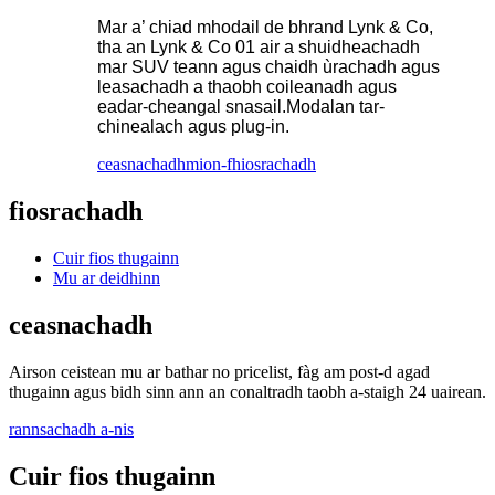
Mar a’ chiad mhodail de bhrand Lynk & Co,
tha an Lynk & Co 01 air a shuidheachadh
mar SUV teann agus chaidh ùrachadh agus
leasachadh a thaobh coileanadh agus
eadar-cheangal snasail.Modalan tar-
chinealach agus plug-in.
ceasnachadh
mion-fhiosrachadh
fiosrachadh
Cuir fios thugainn
Mu ar deidhinn
ceasnachadh
Airson ceistean mu ar bathar no pricelist, fàg am post-d agad
thugainn agus bidh sinn ann an conaltradh taobh a-staigh 24 uairean.
rannsachadh a-nis
Cuir fios thugainn