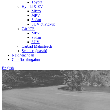
Toyota
Hybrid & EV
Micro
MPV
Sedan
SUV & Pickup
Càr ICE
MPV
Sedan
SUV
Carbad Malairteach
Scooter gluasaid
Naidheachdan
Cuir fios thugainn
English