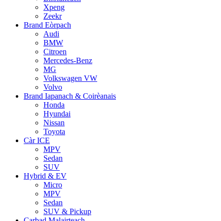
Xpeng
Zeekr
Brand Eòrpach
Audi
BMW
Citroen
Mercedes-Benz
MG
Volkswagen VW
Volvo
Brand Iapanach & Coirèanais
Honda
Hyundai
Nissan
Toyota
Càr ICE
MPV
Sedan
SUV
Hybrid & EV
Micro
MPV
Sedan
SUV & Pickup
Carbad Malairteach