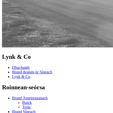
Lynk & Co
Dhachaigh
Brand dealain ùr Sìneach
Lynk & Co
Roinnean-seòrsa
Brand Ameireaganach
Buick
Tesla
Brand Sìneach