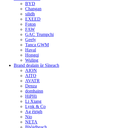
BYD
Changan
silidh
EXEED
Foton
FAW
GAC Trumpchi
Geely
Tanca GWM
Haval
Hongqi
Wuling
Brand dealain ùr Sìneach
AION
AITO
AVATR
Denza
domhainn
HiPHi
Li Xiang
Lynk & Co
Ag èirigh
Nio
NETA
Bhòidheach