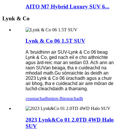
AITO M7 Hybrid Luxury SUV 6...
Lynk & Co
Lynk & Co 06 1.5T SUV
A 'bruidhinn air SUV-Lynk & Co 06 beag
Lynk & Co, ged nach eil e cho aithnichte
agus àrd-reic mar an sedan 03. Ach ann an
raon SUVan beaga, tha e cuideachd na
mhodail math.Gu sònraichte às deidh an
2023 Lynk & Co 06 ùrachadh agus a chuir
air bhog, tha e cuideachd air aire mòran de
luchd-cleachdaidh a tharraing.
ceasnachadh
mion-fhiosrachadh
2023 Lynk&Co 01 2.0TD 4WD Halo
SUV