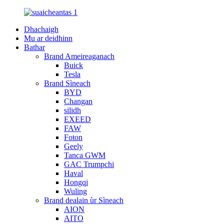
Dhachaigh
Mu ar deidhinn
Bathar
Brand Ameireaganach
Buick
Tesla
Brand Sìneach
BYD
Changan
silidh
EXEED
FAW
Foton
Geely
Tanca GWM
GAC Trumpchi
Haval
Hongqi
Wuling
Brand dealain ùr Sìneach
AION
AITO