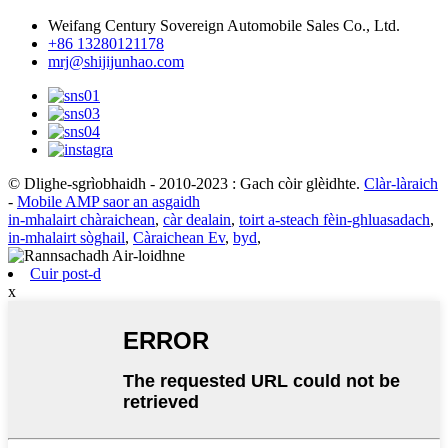
Weifang Century Sovereign Automobile Sales Co., Ltd.
+86 13280121178
mrj@shijijunhao.com
© Dlighe-sgrìobhaidh - 2010-2023 : Gach còir glèidhte.
Clàr-làraich
-
Mobile AMP saor an asgaidh
in-mhalairt chàraichean
,
càr dealain
,
toirt a-steach fèin-ghluasadach
,
in-mhalairt sòghail
,
Càraichean Ev
,
byd
,
Cuir post-d
x