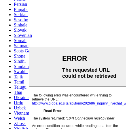
Persian
Punjabi
Serbian
Sesotho
Sinhala
Slovak
Slovenian
Somali
Samoan
Scots Gaelic
Shona
Sindhi
Sundanese
Swahili
Tajik
Tamil
Telugu
Thai
Ukrainian
Urdu
Uzbek
Vietnamese
Welsh
Xhosa
Yiddish