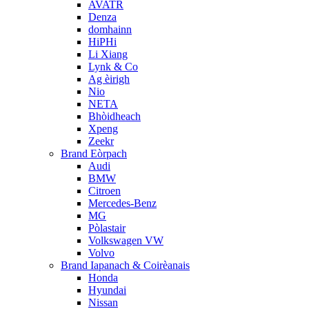
AVATR
Denza
domhainn
HiPHi
Li Xiang
Lynk & Co
Ag èirigh
Nio
NETA
Bhòidheach
Xpeng
Zeekr
Brand Eòrpach
Audi
BMW
Citroen
Mercedes-Benz
MG
Pòlastair
Volkswagen VW
Volvo
Brand Iapanach & Coirèanais
Honda
Hyundai
Nissan