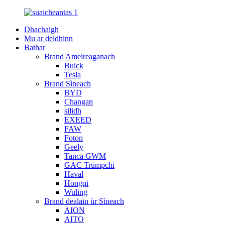
Dhachaigh
Mu ar deidhinn
Bathar
Brand Ameireaganach
Buick
Tesla
Brand Sìneach
BYD
Changan
silidh
EXEED
FAW
Foton
Geely
Tanca GWM
GAC Trumpchi
Haval
Hongqi
Wuling
Brand dealain ùr Sìneach
AION
AITO