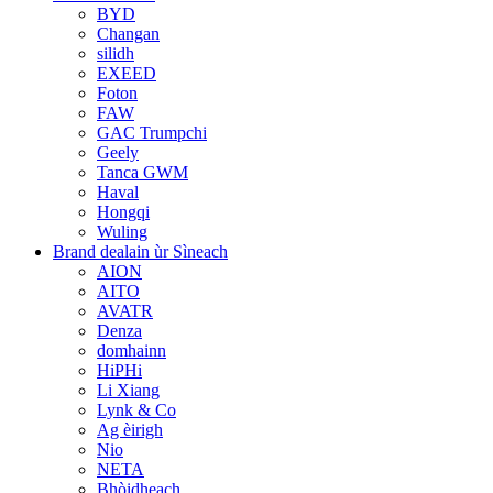
BYD
Changan
silidh
EXEED
Foton
FAW
GAC Trumpchi
Geely
Tanca GWM
Haval
Hongqi
Wuling
Brand dealain ùr Sìneach
AION
AITO
AVATR
Denza
domhainn
HiPHi
Li Xiang
Lynk & Co
Ag èirigh
Nio
NETA
Bhòidheach