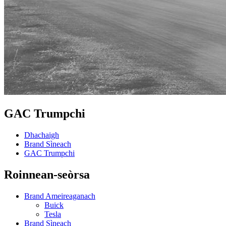
GAC Trumpchi
Dhachaigh
Brand Sìneach
GAC Trumpchi
Roinnean-seòrsa
Brand Ameireaganach
Buick
Tesla
Brand Sìneach