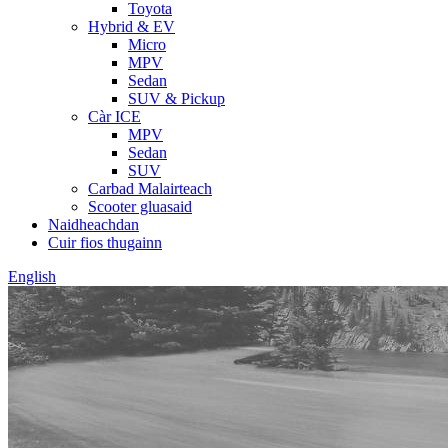
Toyota
Hybrid & EV
Micro
MPV
Sedan
SUV & Pickup
Càr ICE
MPV
Sedan
SUV
Carbad Malairteach
Scooter gluasaid
Naidheachdan
Cuir fios thugainn
English