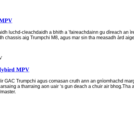
d MPV
dh luchd-cleachdaidh a bhith a 'faireachdainn gu dìreach an ìr
dh chassis aig Trumpchi M8, agus mar sin tha measadh àrd aige
 Hybird MPV
 làidir GAC Trumpchi agus comasan cruth ann an gnìomhachd m
saing a tharraing aon uair ‘s gun deach a chuir air bhog.Tha an 
master.