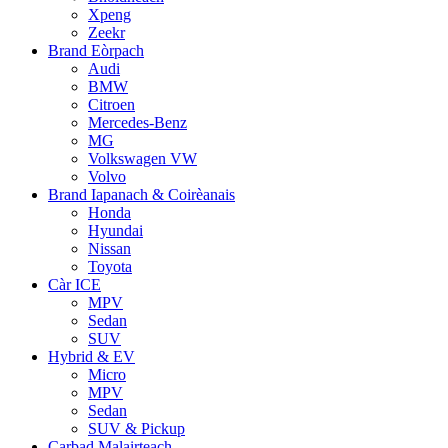
Xpeng
Zeekr
Brand Eòrpach
Audi
BMW
Citroen
Mercedes-Benz
MG
Volkswagen VW
Volvo
Brand Iapanach & Coirèanais
Honda
Hyundai
Nissan
Toyota
Càr ICE
MPV
Sedan
SUV
Hybrid & EV
Micro
MPV
Sedan
SUV & Pickup
Carbad Malairteach