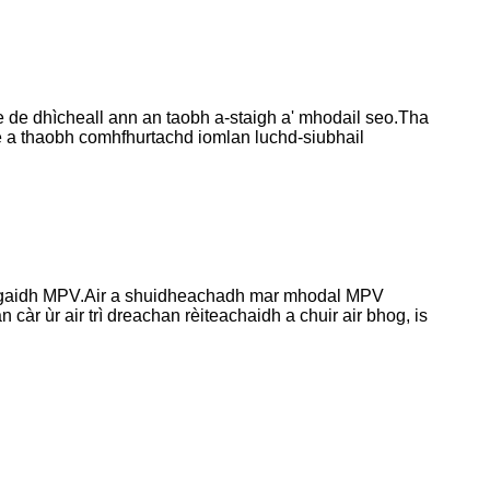
e de dhìcheall ann an taobh a-staigh a' mhodail seo.Tha
 a thaobh comhfhurtachd iomlan luchd-siubhail
argaidh MPV.Air a shuidheachadh mar mhodal MPV
càr ùr air trì dreachan rèiteachaidh a chuir air bhog, is