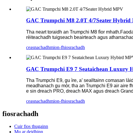
GAC Trumpchi M8 2.0T 4/7Seater Hybri
Tha neart toraidh an Trumpchi M8 fìor mhath.Faodai
rèiteachadh tuigseach beairteach agus atharracha
ceasnachadh
mion-fhiosrachadh
GAC Trumpchi E9 7 Seataichean Luxury
Tha Trumpchi E9, gu ìre, a’ sealltainn comasan
meadhanach gu mòr, tha an Trumpchi E9 air aire fhar
e sin dreach PRO, dreach MAX agus dreach Grand
ceasnachadh
mion-fhiosrachadh
fiosrachadh
Cuir fios thugainn
Mu ar deidhinn