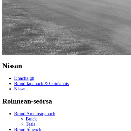
Nissan
Dhachaigh
Brand Iapanach & Coirèanais
Nissan
Roinnean-seòrsa
Brand Ameireaganach
Buick
Tesla
Brand Sìneach