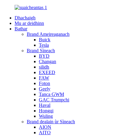
Dhachaigh
Mu ar deidhinn
Bathar
Brand Ameireaganach
Buick
Tesla
Brand Sìneach
BYD
Changan
silidh
EXEED
FAW
Foton
Geely
Tanca GWM
GAC Trumpchi
Haval
Hongqi
Wuling
Brand dealain ùr Sìneach
AION
AITO