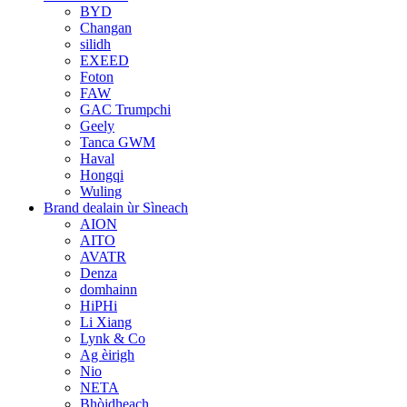
BYD
Changan
silidh
EXEED
Foton
FAW
GAC Trumpchi
Geely
Tanca GWM
Haval
Hongqi
Wuling
Brand dealain ùr Sìneach
AION
AITO
AVATR
Denza
domhainn
HiPHi
Li Xiang
Lynk & Co
Ag èirigh
Nio
NETA
Bhòidheach