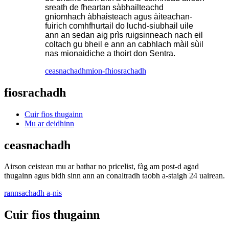
sreath de fheartan sàbhailteachd
gnìomhach àbhaisteach agus àiteachan-
fuirich comhfhurtail do luchd-siubhail uile
ann an sedan aig prìs ruigsinneach nach eil
coltach gu bheil e ann an cabhlach màil sùil
nas mionaidiche a thoirt don Sentra.
ceasnachadh
mion-fhiosrachadh
fiosrachadh
Cuir fios thugainn
Mu ar deidhinn
ceasnachadh
Airson ceistean mu ar bathar no pricelist, fàg am post-d agad
thugainn agus bidh sinn ann an conaltradh taobh a-staigh 24 uairean.
rannsachadh a-nis
Cuir fios thugainn