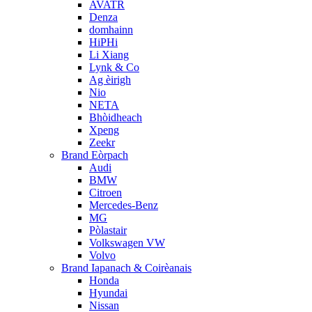
AVATR
Denza
domhainn
HiPHi
Li Xiang
Lynk & Co
Ag èirigh
Nio
NETA
Bhòidheach
Xpeng
Zeekr
Brand Eòrpach
Audi
BMW
Citroen
Mercedes-Benz
MG
Pòlastair
Volkswagen VW
Volvo
Brand Iapanach & Coirèanais
Honda
Hyundai
Nissan