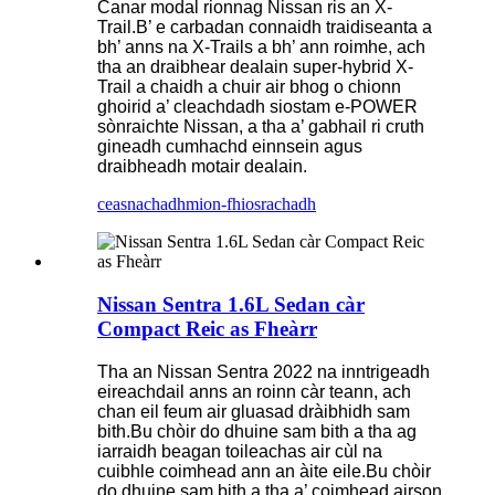
Canar modal rionnag Nissan ris an X-
Trail.B’ e carbadan connaidh traidiseanta a
bh’ anns na X-Trails a bh’ ann roimhe, ach
tha an draibhear dealain super-hybrid X-
Trail a chaidh a chuir air bhog o chionn
ghoirid a’ cleachdadh siostam e-POWER
sònraichte Nissan, a tha a’ gabhail ri cruth
gineadh cumhachd einnsein agus
draibheadh ​​​​motair dealain.
ceasnachadh
mion-fhiosrachadh
Nissan Sentra 1.6L Sedan càr
Compact Reic as Fheàrr
Tha an Nissan Sentra 2022 na inntrigeadh
eireachdail anns an roinn càr teann, ach
chan eil feum air gluasad dràibhidh sam
bith.Bu chòir do dhuine sam bith a tha ag
iarraidh beagan toileachas air cùl na
cuibhle coimhead ann an àite eile.Bu chòir
do dhuine sam bith a tha a’ coimhead airson