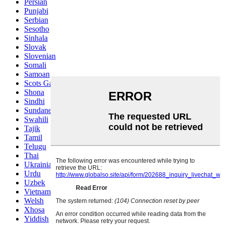
Persian
Punjabi
Serbian
Sesotho
Sinhala
Slovak
Slovenian
Somali
Samoan
Scots Gaelic
Shona
Sindhi
Sundanese
Swahili
Tajik
Tamil
Telugu
Thai
Ukrainian
Urdu
Uzbek
Vietnamese
Welsh
Xhosa
Yiddish