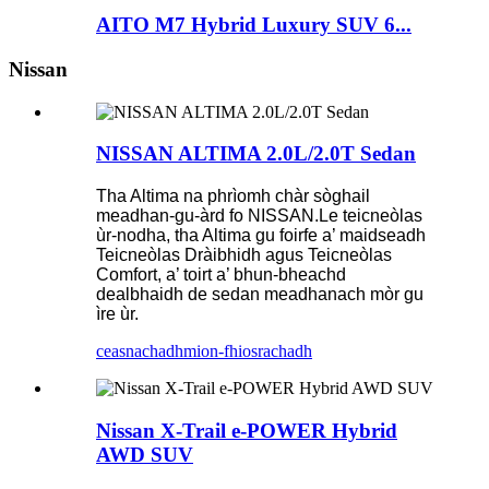
AITO M7 Hybrid Luxury SUV 6...
Nissan
NISSAN ALTIMA 2.0L/2.0T Sedan
Tha Altima na phrìomh chàr sòghail
meadhan-gu-àrd fo NISSAN.Le teicneòlas
ùr-nodha, tha Altima gu foirfe a’ maidseadh
Teicneòlas Dràibhidh agus Teicneòlas
Comfort, a’ toirt a’ bhun-bheachd
dealbhaidh de sedan meadhanach mòr gu
ìre ùr.
ceasnachadh
mion-fhiosrachadh
Nissan X-Trail e-POWER Hybrid
AWD SUV