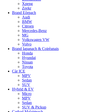
Xpeng
Zeekr
Brand Eòrpach
Audi
BMW
Citroen
Mercedes-Benz
MG
Volkswagen VW
Volvo
Brand Iapanach & Coirèanais
Honda
Hyundai
Nissan
Toyota
Càr ICE
MPV
Sedan
SUV
Hybrid & EV
Micro
MPV
Sedan
SUV & Pickup
Carbad Malairteach