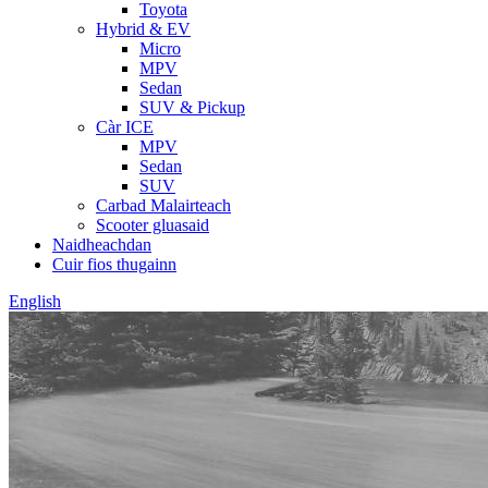
Toyota
Hybrid & EV
Micro
MPV
Sedan
SUV & Pickup
Càr ICE
MPV
Sedan
SUV
Carbad Malairteach
Scooter gluasaid
Naidheachdan
Cuir fios thugainn
English