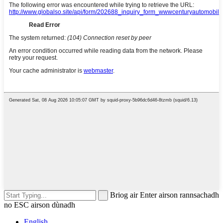
Briog air Enter airson rannsachadh
no ESC airson dùnadh
English