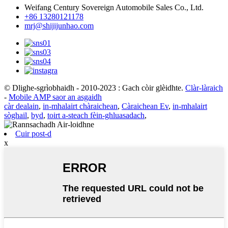
Weifang Century Sovereign Automobile Sales Co., Ltd.
+86 13280121178
mrj@shijijunhao.com
© Dlighe-sgrìobhaidh - 2010-2023 : Gach còir glèidhte.
Clàr-làraich
-
Mobile AMP saor an asgaidh
càr dealain
,
in-mhalairt chàraichean
,
Càraichean Ev
,
in-mhalairt
sòghail
,
byd
,
toirt a-steach fèin-ghluasadach
,
Cuir post-d
x