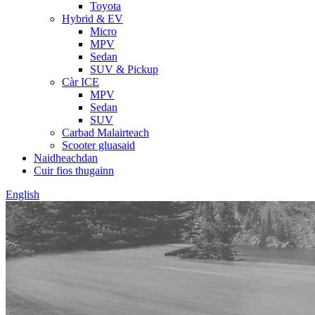
Toyota
Hybrid & EV
Micro
MPV
Sedan
SUV & Pickup
Càr ICE
MPV
Sedan
SUV
Carbad Malairteach
Scooter gluasaid
Naidheachdan
Cuir fios thugainn
English