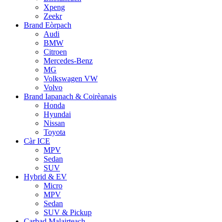
Xpeng
Zeekr
Brand Eòrpach
Audi
BMW
Citroen
Mercedes-Benz
MG
Volkswagen VW
Volvo
Brand Iapanach & Coirèanais
Honda
Hyundai
Nissan
Toyota
Càr ICE
MPV
Sedan
SUV
Hybrid & EV
Micro
MPV
Sedan
SUV & Pickup
Carbad Malairteach