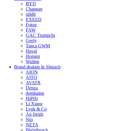
BYD
Changan
silidh
EXEED
Foton
FAW
GAC Trumpchi
Geely
Tanca GWM
Haval
Hongqi
Wuling
Brand dealain ùr Sìneach
AION
AITO
AVATR
Denza
domhainn
HiPHi
Li Xiang
Lynk & Co
Ag èirigh
Nio
NETA
Bhòidheach