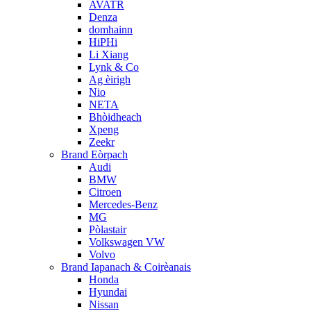
AVATR
Denza
domhainn
HiPHi
Li Xiang
Lynk & Co
Ag èirigh
Nio
NETA
Bhòidheach
Xpeng
Zeekr
Brand Eòrpach
Audi
BMW
Citroen
Mercedes-Benz
MG
Pòlastair
Volkswagen VW
Volvo
Brand Iapanach & Coirèanais
Honda
Hyundai
Nissan