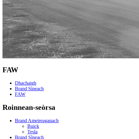
FAW
Dhachaigh
Brand Sìneach
FAW
Roinnean-seòrsa
Brand Ameireaganach
Buick
Tesla
Brand Sìneach