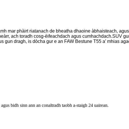
mh mar phàirt riatanach de bheatha dhaoine àbhaisteach, ag
 fheàrr, ach toradh cosg-èifeachdach agus cumhachdach.SUV gun
agus gun dragh, is dòcha gur e an FAW Bestune T55 a’ mhias aga
 agus bidh sinn ann an conaltradh taobh a-staigh 24 uairean.