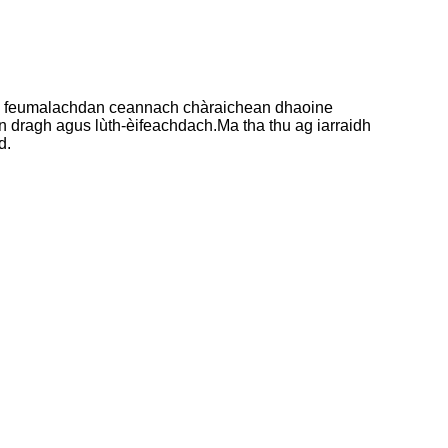
us feumalachdan ceannach chàraichean dhaoine
 dragh agus lùth-èifeachdach.Ma tha thu ag iarraidh
d.