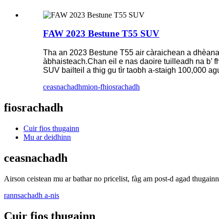
FAW 2023 Bestune T55 SUV
Tha an 2023 Bestune T55 air càraichean a dhèana
àbhaisteach.Chan eil e nas daoire tuilleadh na b’
SUV bailteil a thig gu tìr taobh a-staigh 100,000 
ceasnachadh
mion-fhiosrachadh
fiosrachadh
Cuir fios thugainn
Mu ar deidhinn
ceasnachadh
Airson ceistean mu ar bathar no pricelist, fàg am post-d agad thugainn
rannsachadh a-nis
Cuir fios thugainn