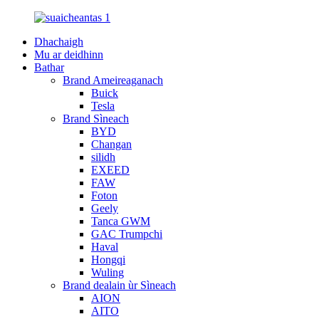
Dhachaigh
Mu ar deidhinn
Bathar
Brand Ameireaganach
Buick
Tesla
Brand Sìneach
BYD
Changan
silidh
EXEED
FAW
Foton
Geely
Tanca GWM
GAC Trumpchi
Haval
Hongqi
Wuling
Brand dealain ùr Sìneach
AION
AITO