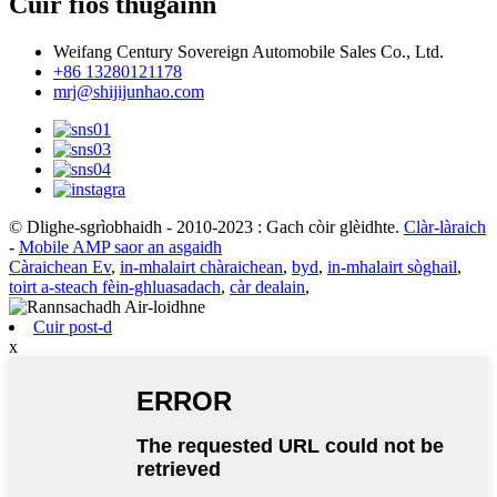
Cuir fios thugainn
Weifang Century Sovereign Automobile Sales Co., Ltd.
+86 13280121178
mrj@shijijunhao.com
© Dlighe-sgrìobhaidh - 2010-2023 : Gach còir glèidhte.
Clàr-làraich
-
Mobile AMP saor an asgaidh
Càraichean Ev
,
in-mhalairt chàraichean
,
byd
,
in-mhalairt sòghail
,
toirt a-steach fèin-ghluasadach
,
càr dealain
,
Cuir post-d
x