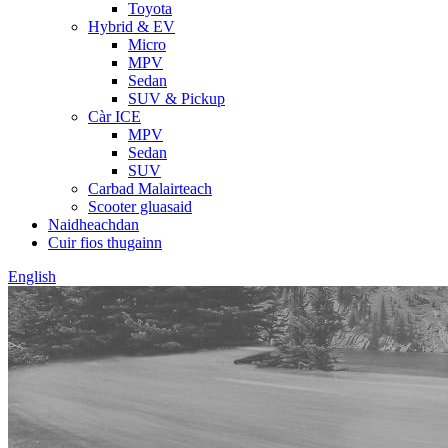
Toyota
Hybrid & EV
Micro
MPV
Sedan
SUV & Pickup
Càr ICE
MPV
Sedan
SUV
Carbad Malairteach
Scooter gluasaid
Naidheachdan
Cuir fios thugainn
English