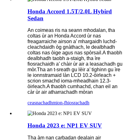
Honda Accord 1.5T/2.0L Hybird
Sedan
An coimeas ris na seann mhodalan, tha
coltas ùr an Honda Accord ùr nas
freagarraiche airson a’ mhargaidh luchd-
cleachdaidh òg gnàthach, le dealbhadh
coltas nas òige agus nas spòrsail.A thaobh
dealbhadh taobh a-staigh, tha ìre
fiosrachaidh a’ chàir ùr air a leasachadh gu
mòr.Tha an t-sreath gu lèir a’ tighinn gu ìre
le ionnstramaid làn LCD 10.2-òirleach +
scrion smachd ioma-mheadhain 12.3-
òirleach.A thaobh cumhachd, chan eil an
càr ùr air atharrachadh mòran
ceasnachadh
mion-fhiosrachadh
Honda 2023 e: NP1 EV SUV
Tha àm nan carbadan dealain air