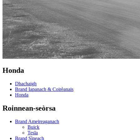
Honda
Dhachaigh
Brand Iapanach & Coirèanais
Honda
Roinnean-seòrsa
Brand Ameireaganach
Buick
Tesla
Brand Sìneach