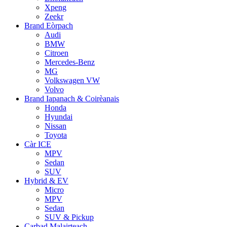
Xpeng
Zeekr
Brand Eòrpach
Audi
BMW
Citroen
Mercedes-Benz
MG
Volkswagen VW
Volvo
Brand Iapanach & Coirèanais
Honda
Hyundai
Nissan
Toyota
Càr ICE
MPV
Sedan
SUV
Hybrid & EV
Micro
MPV
Sedan
SUV & Pickup
Carbad Malairteach