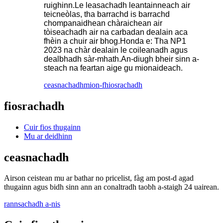
ruighinn.Le leasachadh leantainneach air
teicneòlas, tha barrachd is barrachd
chompanaidhean chàraichean air
tòiseachadh air na carbadan dealain aca
fhèin a chuir air bhog.Honda e: Tha NP1
2023 na chàr dealain le coileanadh agus
dealbhadh sàr-mhath.An-diugh bheir sinn a-
steach na feartan aige gu mionaideach.
ceasnachadh
mion-fhiosrachadh
fiosrachadh
Cuir fios thugainn
Mu ar deidhinn
ceasnachadh
Airson ceistean mu ar bathar no pricelist, fàg am post-d agad
thugainn agus bidh sinn ann an conaltradh taobh a-staigh 24 uairean.
rannsachadh a-nis