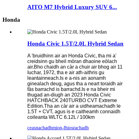
AITO M7 Hybrid Luxury SUV 6...
Honda
Honda Civic 1.5T/2.0L Hybrid Sedan
A 'bruidhinn air an Honda Civic, tha mi a'
creidsinn gu bheil mòran dhaoine eòlach
air.Bho chaidh an càr a chuir air bhog air 11
Iuchar, 1972, tha e air ath-aithris gu
leantainneach.Is e a-nis an aonamh
ginealach deug, agus tha a neart toraidh air
fàs barrachd is barrachd.Is e na bheir mi
thugad an-diugh an 2023 Honda Civic
HATCHBACK 240TURBO CVT Extreme
Edition.Tha an càr air a uidheamachadh le
1.5T + CVT, agus is e caitheamh connaidh
coileanta WLTC 6.12L / 100km
ceasnachadh
mion-fhiosrachadh