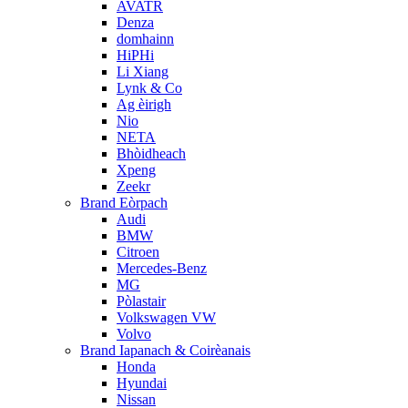
AVATR
Denza
domhainn
HiPHi
Li Xiang
Lynk & Co
Ag èirigh
Nio
NETA
Bhòidheach
Xpeng
Zeekr
Brand Eòrpach
Audi
BMW
Citroen
Mercedes-Benz
MG
Pòlastair
Volkswagen VW
Volvo
Brand Iapanach & Coirèanais
Honda
Hyundai
Nissan