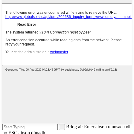
Briog air Enter airson rannsachadh
no ESC airson dùnadh