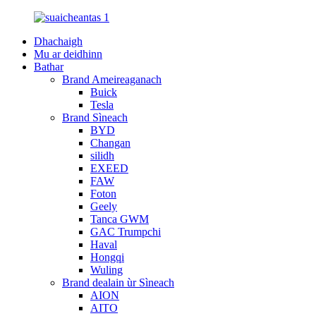
Dhachaigh
Mu ar deidhinn
Bathar
Brand Ameireaganach
Buick
Tesla
Brand Sìneach
BYD
Changan
silidh
EXEED
FAW
Foton
Geely
Tanca GWM
GAC Trumpchi
Haval
Hongqi
Wuling
Brand dealain ùr Sìneach
AION
AITO