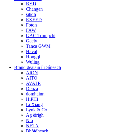
BYD
Changan
silidh
EXEED
Foton
FAW
GAC Trumpchi
Geely
Tanca GWM
Haval
Hongqi
Wuling
Brand dealain ùr Sìneach
AION
AITO
AVATR
Denza
domhainn
HiPHi
Li Xiang
Lynk & Co
Ag èirigh
Nio
NETA
Bhòidheach