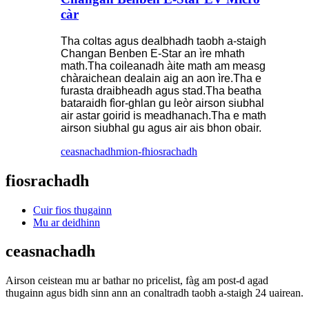
càr
Tha coltas agus dealbhadh taobh a-staigh
Changan Benben E-Star an ìre mhath
math.Tha coileanadh àite math am measg
chàraichean dealain aig an aon ìre.Tha e
furasta draibheadh ​​​​agus stad.Tha beatha
bataraidh fìor-ghlan gu leòr airson siubhal
air astar goirid is meadhanach.Tha e math
airson siubhal gu agus air ais bhon obair.
ceasnachadh
mion-fhiosrachadh
fiosrachadh
Cuir fios thugainn
Mu ar deidhinn
ceasnachadh
Airson ceistean mu ar bathar no pricelist, fàg am post-d agad
thugainn agus bidh sinn ann an conaltradh taobh a-staigh 24 uairean.