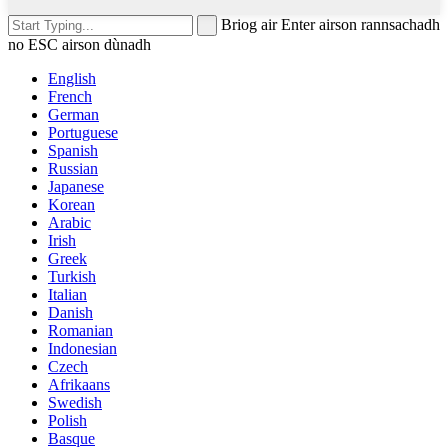
Briog air Enter airson rannsachadh
no ESC airson dùnadh
English
French
German
Portuguese
Spanish
Russian
Japanese
Korean
Arabic
Irish
Greek
Turkish
Italian
Danish
Romanian
Indonesian
Czech
Afrikaans
Swedish
Polish
Basque