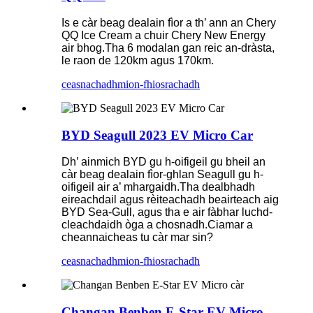
Is e càr beag dealain fìor a th’ ann an Chery
QQ Ice Cream a chuir Chery New Energy
air bhog.Tha 6 modalan gan reic an-dràsta,
le raon de 120km agus 170km.
ceasnachadh
mion-fhiosrachadh
BYD Seagull 2023 EV Micro Car
Dh’ ainmich BYD gu h-oifigeil gu bheil an
càr beag dealain fìor-ghlan Seagull gu h-
oifigeil air a’ mhargaidh.Tha dealbhadh
eireachdail agus rèiteachadh beairteach aig
BYD Sea-Gull, agus tha e air fàbhar luchd-
cleachdaidh òga a chosnadh.Ciamar a
cheannaicheas tu càr mar sin?
ceasnachadh
mion-fhiosrachadh
Changan Benben E-Star EV Micro