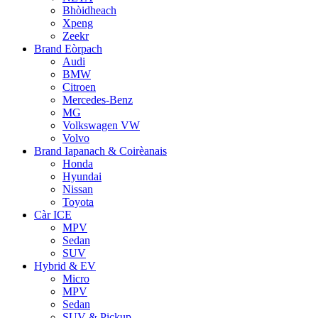
Bhòidheach
Xpeng
Zeekr
Brand Eòrpach
Audi
BMW
Citroen
Mercedes-Benz
MG
Volkswagen VW
Volvo
Brand Iapanach & Coirèanais
Honda
Hyundai
Nissan
Toyota
Càr ICE
MPV
Sedan
SUV
Hybrid & EV
Micro
MPV
Sedan
SUV & Pickup