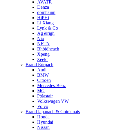
AVATR
Denza
domhainn
HiPHi
Li Xiang
Lynk & Co
Ag èirigh
Nio
NETA
Bhòidheach
Xpeng
Zeekr
Brand Eòrpach
Audi
BMW
Citroen
Mercedes-Benz
MG
Pòlastair
Volkswagen VW
Volvo
Brand Iapanach & Coirèanais
Honda
Hyundai
Nissan