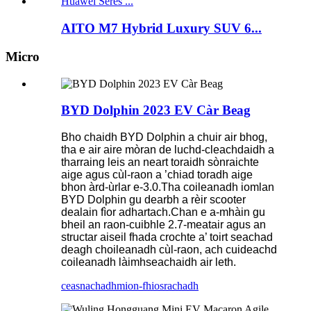
AITO M7 Hybrid Luxury SUV 6...
Micro
BYD Dolphin 2023 EV Càr Beag
Bho chaidh BYD Dolphin a chuir air bhog,
tha e air aire mòran de luchd-cleachdaidh a
tharraing leis an neart toraidh sònraichte
aige agus cùl-raon a ’chiad toradh aige
bhon àrd-ùrlar e-3.0.Tha coileanadh iomlan
BYD Dolphin gu dearbh a rèir scooter
dealain fìor adhartach.Chan e a-mhàin gu
bheil an raon-cuibhle 2.7-meatair agus an
structar aiseil fhada crochte a’ toirt seachad
deagh choileanadh cùl-raon, ach cuideachd
coileanadh làimhseachaidh air leth.
ceasnachadh
mion-fhiosrachadh