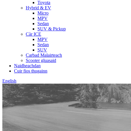
Toyota
Hybrid & EV
Micro
MPV
Sedan
SUV & Pickup
Càr ICE
MPV
Sedan
SUV
Carbad Malairteach
Scooter gluasaid
Naidheachdan
Cuir fios thugainn
English