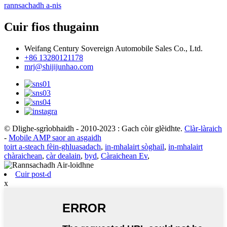
rannsachadh a-nis
Cuir fios thugainn
Weifang Century Sovereign Automobile Sales Co., Ltd.
+86 13280121178
mrj@shijijunhao.com
© Dlighe-sgrìobhaidh - 2010-2023 : Gach còir glèidhte.
Clàr-làraich
-
Mobile AMP saor an asgaidh
toirt a-steach fèin-ghluasadach
,
in-mhalairt sòghail
,
in-mhalairt
chàraichean
,
càr dealain
,
byd
,
Càraichean Ev
,
Cuir post-d
x