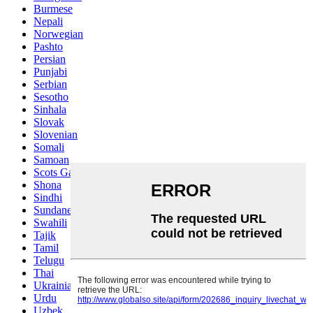
Burmese
Nepali
Norwegian
Pashto
Persian
Punjabi
Serbian
Sesotho
Sinhala
Slovak
Slovenian
Somali
Samoan
Scots Gaelic
Shona
Sindhi
Sundanese
Swahili
Tajik
Tamil
Telugu
Thai
Ukrainian
Urdu
Uzbek