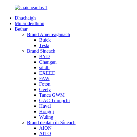
Dhachaigh
Mu ar deidhinn
Bathar
Brand Ameireaganach
Buick
Tesla
Brand Sìneach
BYD
Changan
silidh
EXEED
FAW
Foton
Geely
Tanca GWM
GAC Trumpchi
Haval
Hongqi
Wuling
Brand dealain ùr Sìneach
AION
AITO