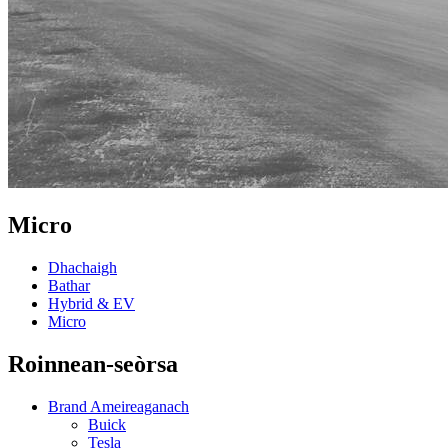
Micro
Dhachaigh
Bathar
Hybrid & EV
Micro
Roinnean-seòrsa
Brand Ameireaganach
Buick
Tesla