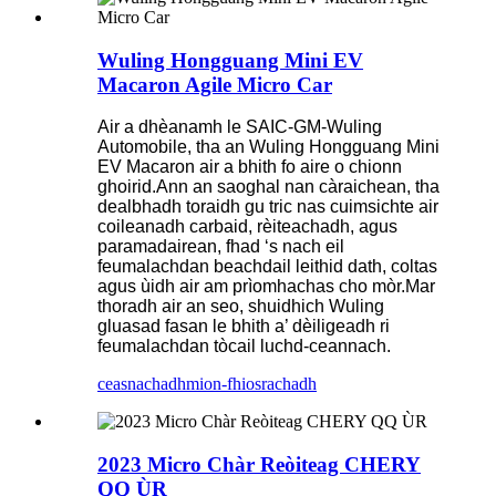
Wuling Hongguang Mini EV
Macaron Agile Micro Car
Air a dhèanamh le SAIC-GM-Wuling
Automobile, tha an Wuling Hongguang Mini
EV Macaron air a bhith fo aire o chionn
ghoirid.Ann an saoghal nan càraichean, tha
dealbhadh toraidh gu tric nas cuimsichte air
coileanadh carbaid, rèiteachadh, agus
paramadairean, fhad ‘s nach eil
feumalachdan beachdail leithid dath, coltas
agus ùidh air am prìomhachas cho mòr.Mar
thoradh air an seo, shuidhich Wuling
gluasad fasan le bhith a’ dèiligeadh ri
feumalachdan tòcail luchd-ceannach.
ceasnachadh
mion-fhiosrachadh
2023 Micro Chàr Reòiteag CHERY
QQ ÙR