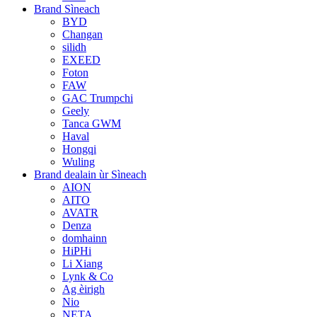
Brand Sìneach
BYD
Changan
silidh
EXEED
Foton
FAW
GAC Trumpchi
Geely
Tanca GWM
Haval
Hongqi
Wuling
Brand dealain ùr Sìneach
AION
AITO
AVATR
Denza
domhainn
HiPHi
Li Xiang
Lynk & Co
Ag èirigh
Nio
NETA