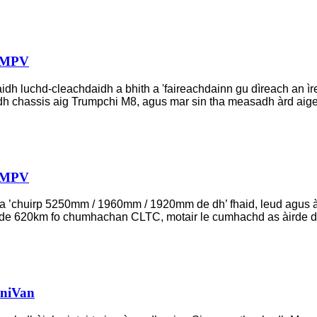
d MPV
dh luchd-cleachdaidh a bhith a 'faireachdainn gu dìreach an ìr
dh chassis aig Trumpchi M8, agus mar sin tha measadh àrd aige
r MPV
a ’chuirp 5250mm / 1960mm / 1920mm de dh’ fhaid, leud agus 
s de 620km fo chumhachan CLTC, motair le cumhachd as àirde de
iniVan