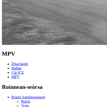
MPV
Dhachaigh
Bathar
Càr ICE
MPV
Roinnean-seòrsa
Brand Ameireaganach
Buick
Tesla