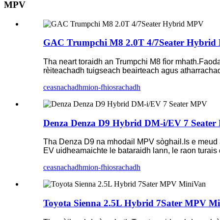
MPV
GAC Trumpchi M8 2.0T 4/7Seater Hybri
Tha neart toraidh an Trumpchi M8 fìor mhath.Faodai
rèiteachadh tuigseach beairteach agus atharracha
ceasnachadh
mion-fhiosrachadh
Denza Denza D9 Hybrid DM-i/EV 7 Seate
Tha Denza D9 na mhodail MPV sòghail.Is e meud 
EV uidheamaichte le bataraidh lann, le raon turai
ceasnachadh
mion-fhiosrachadh
Toyota Sienna 2.5L Hybrid 7Sater MPV M