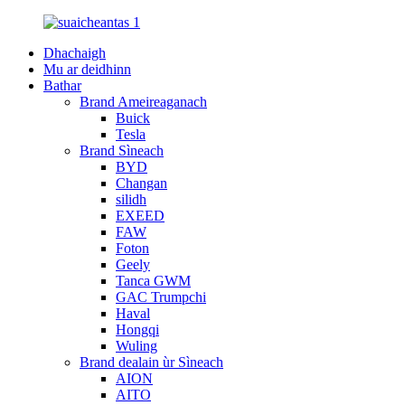
Dhachaigh
Mu ar deidhinn
Bathar
Brand Ameireaganach
Buick
Tesla
Brand Sìneach
BYD
Changan
silidh
EXEED
FAW
Foton
Geely
Tanca GWM
GAC Trumpchi
Haval
Hongqi
Wuling
Brand dealain ùr Sìneach
AION
AITO