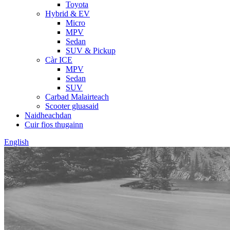
Toyota
Hybrid & EV
Micro
MPV
Sedan
SUV & Pickup
Càr ICE
MPV
Sedan
SUV
Carbad Malairteach
Scooter gluasaid
Naidheachdan
Cuir fios thugainn
English