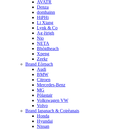
AVATR
Denza
domhainn
HiPHi
Li Xiang
Lynk & Co
Ag èirigh
Nio
NETA
Bhòidheach
Xpeng
Zeekr
Brand Eòrpach
Audi
BMW
Citroen
Mercedes-Benz
MG
Pòlastair
Volkswagen VW
Volvo
Brand Iapanach & Coirèanais
Honda
Hyundai
Nissan