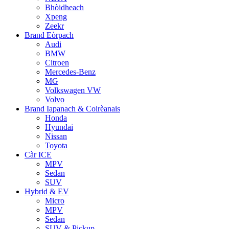
Bhòidheach
Xpeng
Zeekr
Brand Eòrpach
Audi
BMW
Citroen
Mercedes-Benz
MG
Volkswagen VW
Volvo
Brand Iapanach & Coirèanais
Honda
Hyundai
Nissan
Toyota
Càr ICE
MPV
Sedan
SUV
Hybrid & EV
Micro
MPV
Sedan
SUV & Pickup