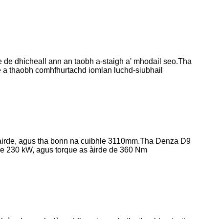
e de dhìcheall ann an taobh a-staigh a' mhodail seo.Tha
 a thaobh comhfhurtachd iomlan luchd-siubhail
àirde, agus tha bonn na cuibhle 3110mm.Tha Denza D9
 230 kW, agus torque as àirde de 360 ​​Nm