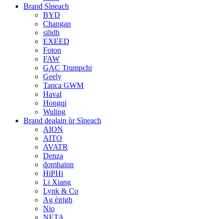
Brand Sìneach
BYD
Changan
silidh
EXEED
Foton
FAW
GAC Trumpchi
Geely
Tanca GWM
Haval
Hongqi
Wuling
Brand dealain ùr Sìneach
AION
AITO
AVATR
Denza
domhainn
HiPHi
Li Xiang
Lynk & Co
Ag èirigh
Nio
NETA