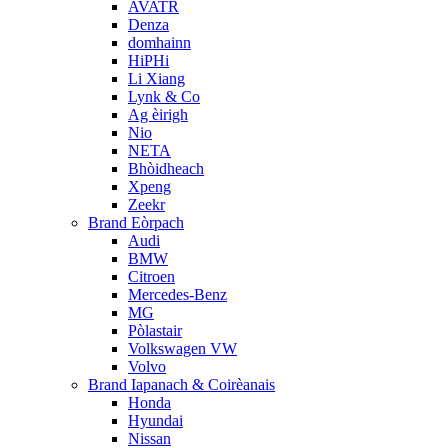
AVATR
Denza
domhainn
HiPHi
Li Xiang
Lynk & Co
Ag èirigh
Nio
NETA
Bhòidheach
Xpeng
Zeekr
Brand Eòrpach
Audi
BMW
Citroen
Mercedes-Benz
MG
Pòlastair
Volkswagen VW
Volvo
Brand Iapanach & Coirèanais
Honda
Hyundai
Nissan