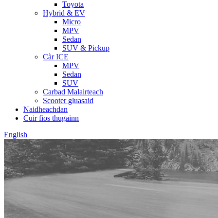
Toyota
Hybrid & EV
Micro
MPV
Sedan
SUV & Pickup
Càr ICE
MPV
Sedan
SUV
Carbad Malairteach
Scooter gluasaid
Naidheachdan
Cuir fios thugainn
English