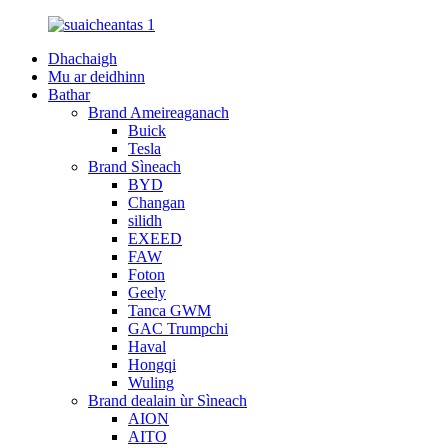
Dhachaigh
Mu ar deidhinn
Bathar
Brand Ameireaganach
Buick
Tesla
Brand Sìneach
BYD
Changan
silidh
EXEED
FAW
Foton
Geely
Tanca GWM
GAC Trumpchi
Haval
Hongqi
Wuling
Brand dealain ùr Sìneach
AION
AITO