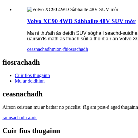
Volvo XC90 4WD Sàbhailte 48V SUV mòr
Ma nì thu
'
ath às deidh SUV sòghail seachd-suidhe
uairsin
'
Is math as fhiach sùil a thoirt air an Volvo 
ceasnachadh
mion-fhiosrachadh
fiosrachadh
Cuir fios thugainn
Mu ar deidhinn
ceasnachadh
Airson ceistean mu ar bathar no pricelist, fàg am post-d agad thugainn
rannsachadh a-nis
Cuir fios thugainn