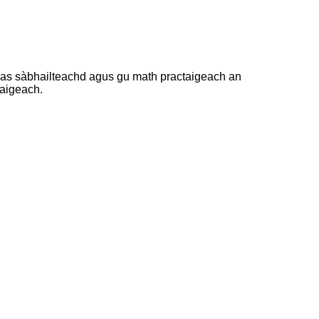
òlas sàbhailteachd agus gu math practaigeach an
taigeach.