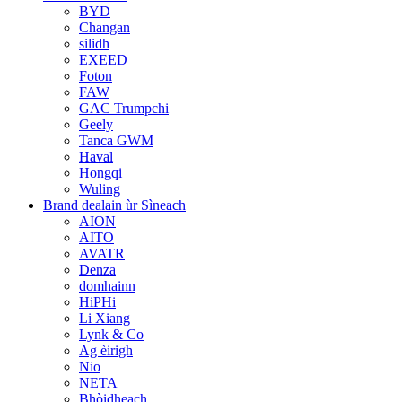
BYD
Changan
silidh
EXEED
Foton
FAW
GAC Trumpchi
Geely
Tanca GWM
Haval
Hongqi
Wuling
Brand dealain ùr Sìneach
AION
AITO
AVATR
Denza
domhainn
HiPHi
Li Xiang
Lynk & Co
Ag èirigh
Nio
NETA
Bhòidheach