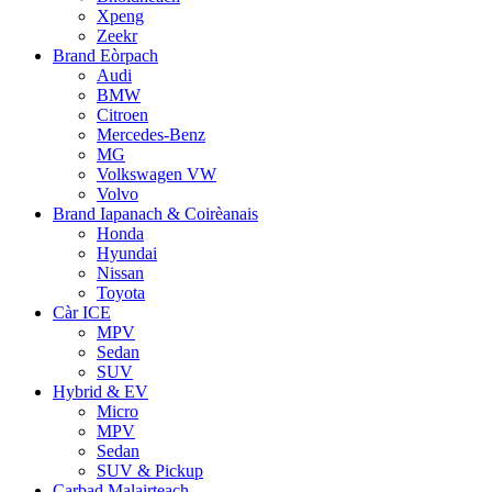
Xpeng
Zeekr
Brand Eòrpach
Audi
BMW
Citroen
Mercedes-Benz
MG
Volkswagen VW
Volvo
Brand Iapanach & Coirèanais
Honda
Hyundai
Nissan
Toyota
Càr ICE
MPV
Sedan
SUV
Hybrid & EV
Micro
MPV
Sedan
SUV & Pickup
Carbad Malairteach