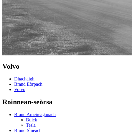
Volvo
Dhachaigh
Brand Eòrpach
Volvo
Roinnean-seòrsa
Brand Ameireaganach
Buick
Tesla
Brand Sìneach