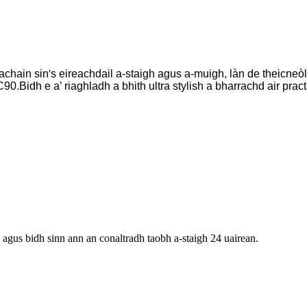
achain sin
'
s eireachdail a-staigh agus a-muigh, làn de theicne
XC90.Bidh e a’ riaghladh a bhith ultra stylish a bharrachd air prac
 agus bidh sinn ann an conaltradh taobh a-staigh 24 uairean.