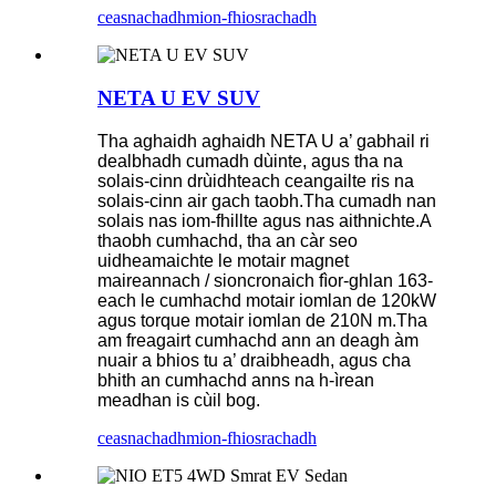
ceasnachadh
mion-fhiosrachadh
NETA U EV SUV
Tha aghaidh aghaidh NETA U a’ gabhail ri
dealbhadh cumadh dùinte, agus tha na
solais-cinn drùidhteach ceangailte ris na
solais-cinn air gach taobh.Tha cumadh nan
solais nas iom-fhillte agus nas aithnichte.A
thaobh cumhachd, tha an càr seo
uidheamaichte le motair magnet
maireannach / sioncronaich fìor-ghlan 163-
each le cumhachd motair iomlan de 120kW
agus torque motair iomlan de 210N m.Tha
am freagairt cumhachd ann an deagh àm
nuair a bhios tu a’ draibheadh, agus cha
bhith an cumhachd anns na h-ìrean
meadhan is cùil bog.
ceasnachadh
mion-fhiosrachadh