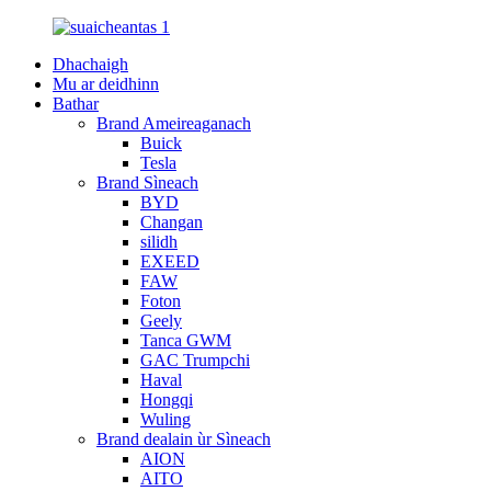
Dhachaigh
Mu ar deidhinn
Bathar
Brand Ameireaganach
Buick
Tesla
Brand Sìneach
BYD
Changan
silidh
EXEED
FAW
Foton
Geely
Tanca GWM
GAC Trumpchi
Haval
Hongqi
Wuling
Brand dealain ùr Sìneach
AION
AITO