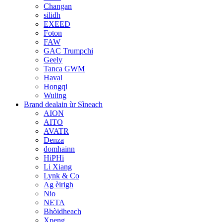
Changan
silidh
EXEED
Foton
FAW
GAC Trumpchi
Geely
Tanca GWM
Haval
Hongqi
Wuling
Brand dealain ùr Sìneach
AION
AITO
AVATR
Denza
domhainn
HiPHi
Li Xiang
Lynk & Co
Ag èirigh
Nio
NETA
Bhòidheach
Xpeng