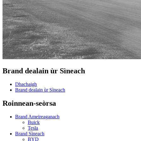
Brand dealain ùr Sìneach
Dhachaigh
Brand dealain ùr Sìneach
Roinnean-seòrsa
Brand Ameireaganach
Buick
Tesla
Brand Sìneach
BYD