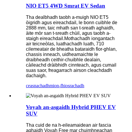
NIO ET5 4WD Smrat EV Sedan
Tha dealbhadh taobh a-muigh NIO ET5
òigridh agus eireachdail, le bonn cuibhle de
2888 mm, taic mhath san t-sreath aghaidh,
àite mòr san t-sreath chùil, agus taobh a-
staigh eireachdail.Mothachadh iongantach
air teicneòlas, luathachadh luath, 710
cilemeatair de bheatha bataraidh fìor-ghlan,
chassis inneach, uidheamaichte le
draibheadh ​​​​ceithir-chuibhle dealain,
càileachd dràibhidh cinnteach, agus cumail
suas saor, freagarrach airson cleachdadh
dachaigh.
ceasnachadh
mion-fhiosrachadh
Voyah an-asgaidh Hybrid PHEV EV
SUV
Tha cuid de na h-eileamaidean air fascia
aghaidh Voyah Free mar chuimhneachan