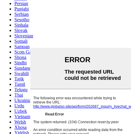
Persian
Punjabi
Serbian
Sesotho
Sinhala
Slovak
Slovenian
Somali
Samoan
Scots Gaelic
Shona
Sindhi
Sundanese
Swahili
Tajik
Tamil
Telugu
Thai
Ukrainian
Urdu
Uzbek
Vietnamese
Welsh
Xhosa
Yiddish