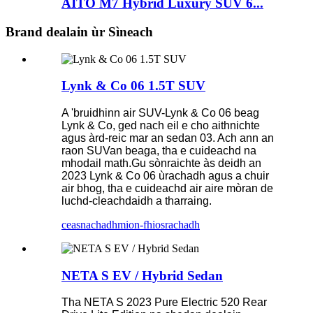
AITO M7 Hybrid Luxury SUV 6...
Brand dealain ùr Sìneach
Lynk & Co 06 1.5T SUV
A 'bruidhinn air SUV-Lynk & Co 06 beag
Lynk & Co, ged nach eil e cho aithnichte
agus àrd-reic mar an sedan 03. Ach ann an
raon SUVan beaga, tha e cuideachd na
mhodail math.Gu sònraichte às deidh an
2023 Lynk & Co 06 ùrachadh agus a chuir
air bhog, tha e cuideachd air aire mòran de
luchd-cleachdaidh a tharraing.
ceasnachadh
mion-fhiosrachadh
NETA S EV / Hybrid Sedan
Tha NETA S 2023 Pure Electric 520 Rear