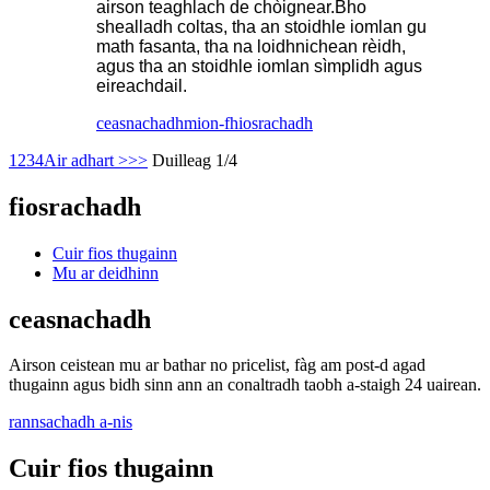
airson teaghlach de chòignear.Bho
shealladh coltas, tha an stoidhle iomlan gu
math fasanta, tha na loidhnichean rèidh,
agus tha an stoidhle iomlan sìmplidh agus
eireachdail.
ceasnachadh
mion-fhiosrachadh
1
2
3
4
Air adhart >
>>
Duilleag 1/4
fiosrachadh
Cuir fios thugainn
Mu ar deidhinn
ceasnachadh
Airson ceistean mu ar bathar no pricelist, fàg am post-d agad
thugainn agus bidh sinn ann an conaltradh taobh a-staigh 24 uairean.
rannsachadh a-nis
Cuir fios thugainn