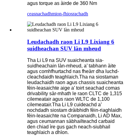
agus torque as àirde de 360 ​​Nm
ceasnachadh
mion-fhiosrachadh
Leudachadh raon Li L9 Lixiang 6
suidheachan SUV làn mheud
Tha Li L9 na SUV suaicheanta sia-
suidheachain làn-mheud, a’ tabhann àite
agus comhfhurtachd nas fheàrr dha luchd-
cleachdaidh teaghlaich.Tha na siostaman
leudachaidh raon agus chassis suaicheanta
fèin-leasaichte aige a’ toirt seachad comas
drivability sàr-mhath le raon CLTC de 1,315
cilemeatair agus raon WLTC de 1,100
cilemeatair.Tha Li L9 cuideachd a’
nochdadh siostam dràibhidh fèin-riaghlaidh
fèin-leasaichte na Companaidh, Li AD Max,
agus ceumannan sàbhailteachd carbaid
den chiad ìre gus gach neach-siubhail
teaghlaich a dhìon.