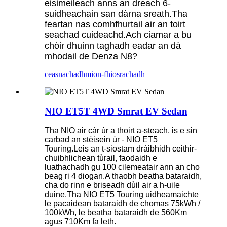
eisimeileach anns an dreach 6-
suidheachain san dàrna sreath.Tha
feartan nas comhfhurtail air an toirt
seachad cuideachd.Ach ciamar a bu
chòir dhuinn taghadh eadar an dà
mhodail de Denza N8?
ceasnachadh
mion-fhiosrachadh
NIO ET5T 4WD Smrat EV Sedan
Tha NIO air càr ùr a thoirt a-steach, is e sin
carbad an stèisein ùr - NIO ET5
Touring.Leis an t-siostam dràibhidh ceithir-
chuibhlichean tùrail, faodaidh e
luathachadh gu 100 cilemeatair ann an cho
beag ri 4 diogan.A thaobh beatha bataraidh,
cha do rinn e briseadh dùil air a h-uile
duine.Tha NIO ET5 Touring uidheamaichte
le pacaidean bataraidh de chomas 75kWh /
100kWh, le beatha bataraidh de 560Km
agus 710Km fa leth.