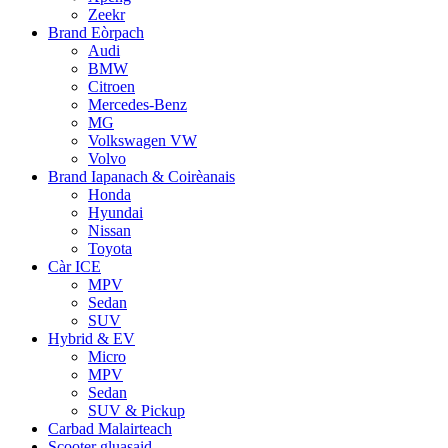
Zeekr
Brand Eòrpach
Audi
BMW
Citroen
Mercedes-Benz
MG
Volkswagen VW
Volvo
Brand Iapanach & Coirèanais
Honda
Hyundai
Nissan
Toyota
Càr ICE
MPV
Sedan
SUV
Hybrid & EV
Micro
MPV
Sedan
SUV & Pickup
Carbad Malairteach
Scooter gluasaid