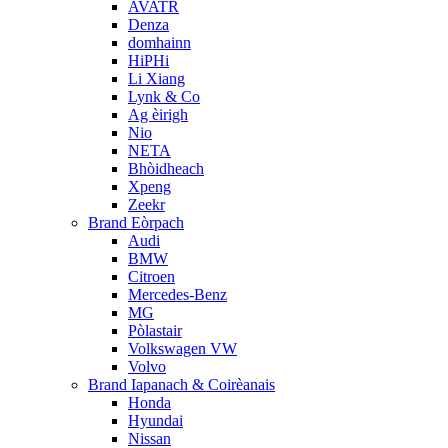
AVATR
Denza
domhainn
HiPHi
Li Xiang
Lynk & Co
Ag èirigh
Nio
NETA
Bhòidheach
Xpeng
Zeekr
Brand Eòrpach
Audi
BMW
Citroen
Mercedes-Benz
MG
Pòlastair
Volkswagen VW
Volvo
Brand Iapanach & Coirèanais
Honda
Hyundai
Nissan