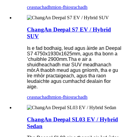
ceasnachadh
mion-fhiosrachadh
ChangAn Deepal S7 EV / Hybrid
SUV
Is e fad bodhaig, leud agus àirde an Deepal
S7 4750x1930x1625mm, agus tha bonn a
’chuibhle 2900mm.Tha e air a
shuidheachadh mar SUV meadhanach
mòr.A thaobh meud agus gnìomh, tha e gu
ìre mhòr practaigeach, agus tha raon
leudaichte agus cumhachd dealain fìor
aige.
ceasnachadh
mion-fhiosrachadh
ChangAn Deepal SL03 EV / Hybrid
Sedan