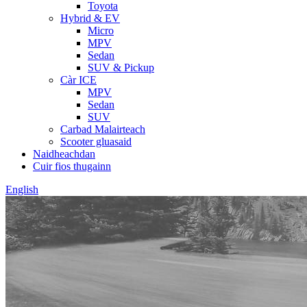
Toyota
Hybrid & EV
Micro
MPV
Sedan
SUV & Pickup
Càr ICE
MPV
Sedan
SUV
Carbad Malairteach
Scooter gluasaid
Naidheachdan
Cuir fios thugainn
English