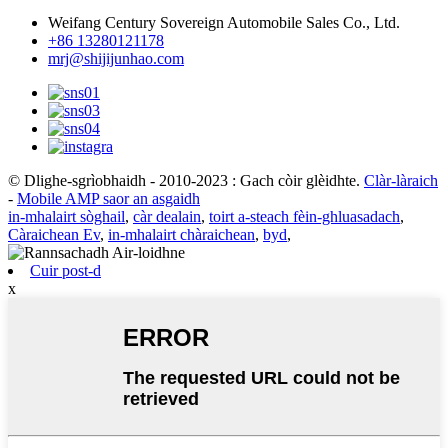
Weifang Century Sovereign Automobile Sales Co., Ltd.
+86 13280121178
mrj@shijijunhao.com
© Dlighe-sgrìobhaidh - 2010-2023 : Gach còir glèidhte.
Clàr-làraich
-
Mobile AMP saor an asgaidh
in-mhalairt sòghail
,
càr dealain
,
toirt a-steach fèin-ghluasadach
,
Càraichean Ev
,
in-mhalairt chàraichean
,
byd
,
Cuir post-d
x