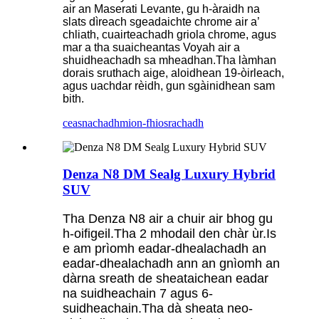
air an Maserati Levante, gu h-àraidh na
slats dìreach sgeadaichte chrome air a’
chliath, cuairteachadh griola chrome, agus
mar a tha suaicheantas Voyah air a
shuidheachadh sa mheadhan.Tha làmhan
dorais sruthach aige, aloidhean 19-òirleach,
agus uachdar rèidh, gun sgàinidhean sam
bith.
ceasnachadh
mion-fhiosrachadh
Denza N8 DM Sealg Luxury Hybrid
SUV
Tha Denza N8 air a chuir air bhog gu
h-oifigeil.Tha 2 mhodail den chàr ùr.Is
e am prìomh eadar-dhealachadh an
eadar-dhealachadh ann an gnìomh an
dàrna sreath de sheataichean eadar
na suidheachain 7 agus 6-
suidheachain.Tha dà sheata neo-