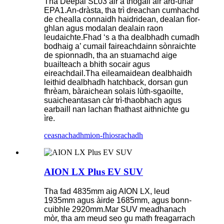
Tha Deepal SL03 air a thogail air àrd-ùrlar
EPA1.An-dràsta, tha trì dreachan cumhachd
de chealla connaidh haidridean, dealan fìor-
ghlan agus modalan dealain raon
leudaichte.Fhad ‘s a tha dealbhadh cumadh
bodhaig a’ cumail faireachdainn sònraichte
de spionnadh, tha an stuamachd aige
buailteach a bhith socair agus
eireachdail.Tha eileamaidean dealbhaidh
leithid dealbhadh hatchback, dorsan gun
fhrèam, bàraichean solais lùth-sgaoilte,
suaicheantasan càr trì-thaobhach agus
earbaill nan lachan fhathast aithnichte gu
ìre.
ceasnachadh
mion-fhiosrachadh
AION LX Plus EV SUV
Tha fad 4835mm aig AION LX, leud
1935mm agus àirde 1685mm, agus bonn-
cuibhle 2920mm.Mar SUV meadhanach
mòr, tha am meud seo gu math freagarrach