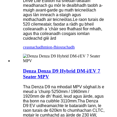
Drive Lite Edition na shedan dealain
meadhanach gu mòr le dealbhadh taobh a-
muigh avant-garde gu math teicneòlach
agus làn inneach a-staigh agus
mothachadh air teicneòlas.Le raon turais de
520 cilemeatair, faodar a ràdh gu bheil
coileanadh a ’chàir seo fhathast fìor mhath,
agus tha coileanadh cosgais iomlan
cuideachd glè àrd
ceasnachadh
mion-fhiosrachadh
Denza Denza D9 Hybrid DM-i/EV 7
Seater MPV
Tha Denza D9 na mhodail MPV sòghail.Is e
meud a ’chuirp 5250mm / 1960mm /
1920mm de dh’ fhaid, leud agus àirde, agus
tha bonn na cuibhle 3110mm.Tha Denza
D9 EV uidheamaichte le bataraidh lann, le
raon turais de 620km fo chumhachan CLTC,
motair le cumhachd as àirde de 230 kW,