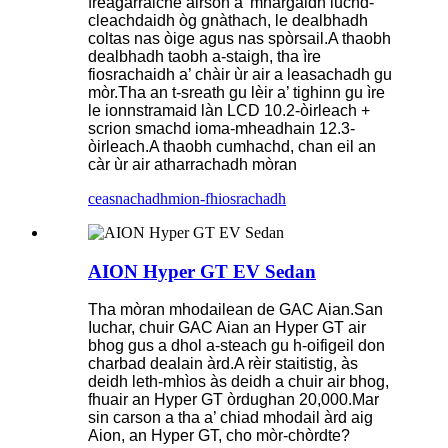
freagarraiche airson a’ mhargaidh luchd-
cleachdaidh òg gnàthach, le dealbhadh
coltas nas òige agus nas spòrsail.A thaobh
dealbhadh taobh a-staigh, tha ìre
fiosrachaidh a’ chàir ùr air a leasachadh gu
mòr.Tha an t-sreath gu lèir a’ tighinn gu ìre
le ionnstramaid làn LCD 10.2-òirleach +
scrion smachd ioma-mheadhain 12.3-
òirleach.A thaobh cumhachd, chan eil an
càr ùr air atharrachadh mòran
ceasnachadh
mion-fhiosrachadh
AION Hyper GT EV Sedan
Tha mòran mhodailean de GAC Aian.San
Iuchar, chuir GAC Aian an Hyper GT air
bhog gus a dhol a-steach gu h-oifigeil don
charbad dealain àrd.A rèir staitistig, às
deidh leth-mhìos às deidh a chuir air bhog,
fhuair an Hyper GT òrdughan 20,000.Mar
sin carson a tha a’ chiad mhodail àrd aig
Aion, an Hyper GT, cho mòr-chòrdte?