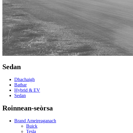
Sedan
Dhachaigh
Bathar
Hybrid & EV
Sedan
Roinnean-seòrsa
Brand Ameireaganach
Buick
Tesla