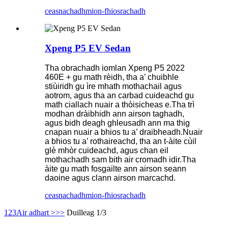
ceasnachadh
mion-fhiosrachadh
Xpeng P5 EV Sedan
Tha obrachadh iomlan Xpeng P5 2022
460E + gu math rèidh, tha a’ chuibhle
stiùiridh gu ìre mhath mothachail agus
aotrom, agus tha an carbad cuideachd gu
math ciallach nuair a thòisicheas e.Tha trì
modhan dràibhidh ann airson taghadh,
agus bidh deagh ghleusadh ann ma thig
cnapan nuair a bhios tu a’ draibheadh.Nuair
a bhios tu a’ rothaireachd, tha an t-àite cùil
glè mhòr cuideachd, agus chan eil
mothachadh sam bith air cromadh idir.Tha
àite gu math fosgailte ann airson seann
daoine agus clann airson marcachd.
ceasnachadh
mion-fhiosrachadh
1
2
3
Air adhart >
>>
Duilleag 1/3