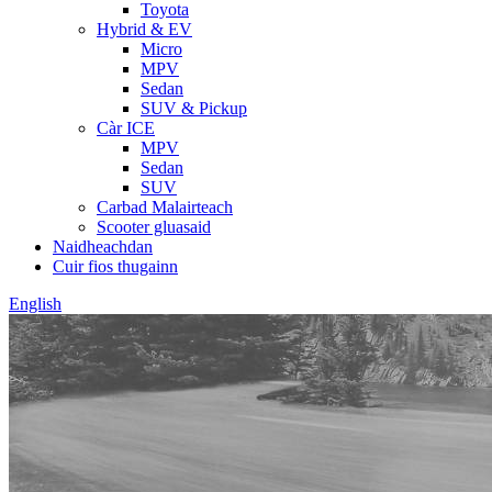
Toyota
Hybrid & EV
Micro
MPV
Sedan
SUV & Pickup
Càr ICE
MPV
Sedan
SUV
Carbad Malairteach
Scooter gluasaid
Naidheachdan
Cuir fios thugainn
English