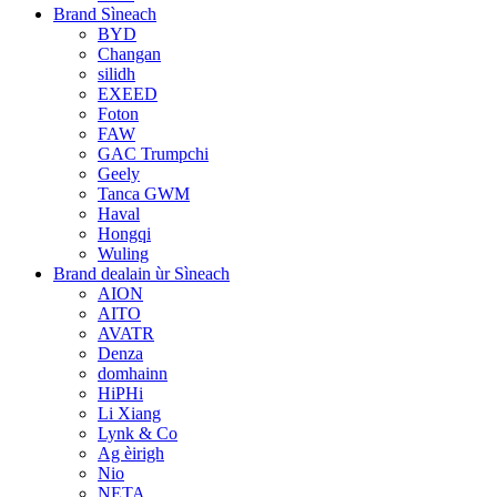
Brand Sìneach
BYD
Changan
silidh
EXEED
Foton
FAW
GAC Trumpchi
Geely
Tanca GWM
Haval
Hongqi
Wuling
Brand dealain ùr Sìneach
AION
AITO
AVATR
Denza
domhainn
HiPHi
Li Xiang
Lynk & Co
Ag èirigh
Nio
NETA