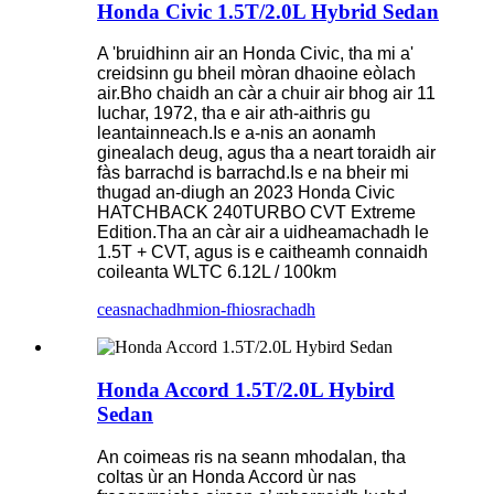
Honda Civic 1.5T/2.0L Hybrid Sedan
A 'bruidhinn air an Honda Civic, tha mi a'
creidsinn gu bheil mòran dhaoine eòlach
air.Bho chaidh an càr a chuir air bhog air 11
Iuchar, 1972, tha e air ath-aithris gu
leantainneach.Is e a-nis an aonamh
ginealach deug, agus tha a neart toraidh air
fàs barrachd is barrachd.Is e na bheir mi
thugad an-diugh an 2023 Honda Civic
HATCHBACK 240TURBO CVT Extreme
Edition.Tha an càr air a uidheamachadh le
1.5T + CVT, agus is e caitheamh connaidh
coileanta WLTC 6.12L / 100km
ceasnachadh
mion-fhiosrachadh
Honda Accord 1.5T/2.0L Hybird
Sedan
An coimeas ris na seann mhodalan, tha
coltas ùr an Honda Accord ùr nas