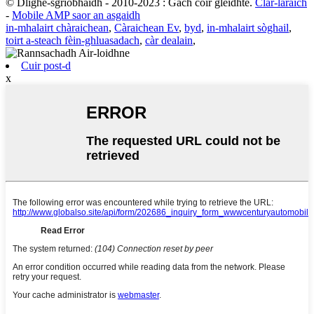
© Dlighe-sgrìobhaidh - 2010-2023 : Gach còir glèidhte.
Clàr-làraich
-
Mobile AMP saor an asgaidh
in-mhalairt chàraichean
,
Càraichean Ev
,
byd
,
in-mhalairt sòghail
,
toirt a-steach fèin-ghluasadach
,
càr dealain
,
Cuir post-d
x