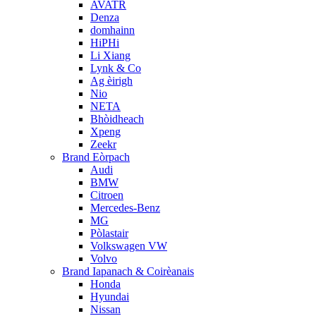
AVATR
Denza
domhainn
HiPHi
Li Xiang
Lynk & Co
Ag èirigh
Nio
NETA
Bhòidheach
Xpeng
Zeekr
Brand Eòrpach
Audi
BMW
Citroen
Mercedes-Benz
MG
Pòlastair
Volkswagen VW
Volvo
Brand Iapanach & Coirèanais
Honda
Hyundai
Nissan