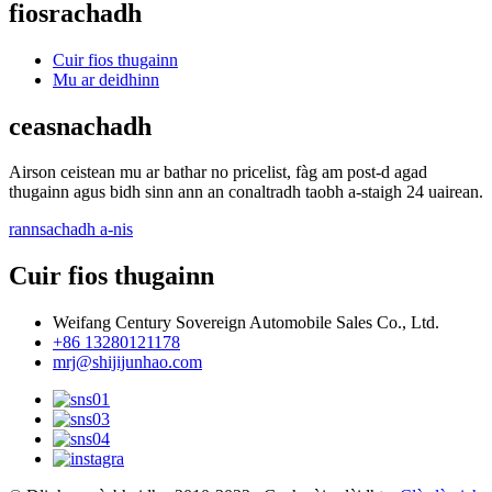
fiosrachadh
Cuir fios thugainn
Mu ar deidhinn
ceasnachadh
Airson ceistean mu ar bathar no pricelist, fàg am post-d agad
thugainn agus bidh sinn ann an conaltradh taobh a-staigh 24 uairean.
rannsachadh a-nis
Cuir fios thugainn
Weifang Century Sovereign Automobile Sales Co., Ltd.
+86 13280121178
mrj@shijijunhao.com