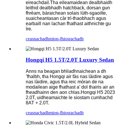
eireachdail.Tha eileamaidean dealbhaidh
leithid dealbhadh hatchback, dorsan gun
fhrèam, bàraichean solais lùth-sgaoilte,
suaicheantasan càr trì-thaobhach agus
earbaill nan lachan fhathast aithnichte gu
ìre.
ceasnachadh
mion-fhiosrachadh
Hongqi H5 1.5T/2.0T Luxury Sedan
Anns na beagan bhliadhnaichean a dh
’fhalbh, tha Hongqi air fàs nas làidire agus
nas làidire, agus tha reic mòran de na
modailean aige fhathast a’ dol thairis air an
fheadhainn den aon chlas.Hongqi H5 2023
2.0T, uidheamaichte le siostam cumhachd
8AT + 2.0T.
ceasnachadh
mion-fhiosrachadh