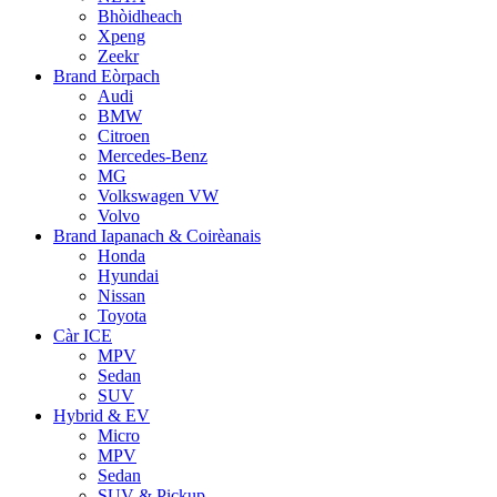
Bhòidheach
Xpeng
Zeekr
Brand Eòrpach
Audi
BMW
Citroen
Mercedes-Benz
MG
Volkswagen VW
Volvo
Brand Iapanach & Coirèanais
Honda
Hyundai
Nissan
Toyota
Càr ICE
MPV
Sedan
SUV
Hybrid & EV
Micro
MPV
Sedan
SUV & Pickup