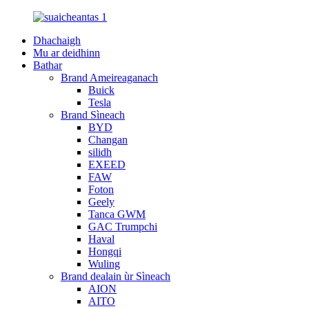
Dhachaigh
Mu ar deidhinn
Bathar
Brand Ameireaganach
Buick
Tesla
Brand Sìneach
BYD
Changan
silidh
EXEED
FAW
Foton
Geely
Tanca GWM
GAC Trumpchi
Haval
Hongqi
Wuling
Brand dealain ùr Sìneach
AION
AITO