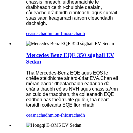
chassis inneach, uidheamaichte le
draibheadh ​​​​ceithir-chuibhle dealain,
càileachd dràibhidh cinnteach, agus cumail
suas saor, freagarrach airson cleachdadh
dachaigh.
ceasnachadh
mion-fhiosrachadh
Mercedes Benz EQE 350 sòghail EV
Sedan
Tha Mercedes-Benz EQE agus EQS le
chèile stèidhichte air àrd-ùrlar EVA.Chan eil
mòran eadar-dhealachaidh eadar an dà
chàr a thaobh eòlas NVH agus chassis.Ann
an cuid de thaobhan, tha coileanadh EQE
eadhon nas fheàrr.Uile gu lèir, tha neart
toraidh coileanta EQE fìor mhath.
ceasnachadh
mion-fhiosrachadh