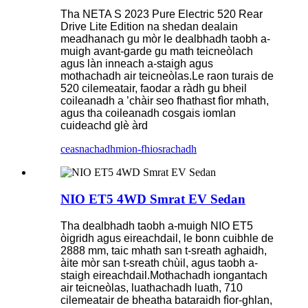
Tha NETA S 2023 Pure Electric 520 Rear
Drive Lite Edition na shedan dealain
meadhanach gu mòr le dealbhadh taobh a-
muigh avant-garde gu math teicneòlach
agus làn inneach a-staigh agus
mothachadh air teicneòlas.Le raon turais de
520 cilemeatair, faodar a ràdh gu bheil
coileanadh a ’chàir seo fhathast fìor mhath,
agus tha coileanadh cosgais iomlan
cuideachd glè àrd
ceasnachadh
mion-fhiosrachadh
NIO ET5 4WD Smrat EV Sedan
Tha dealbhadh taobh a-muigh NIO ET5
òigridh agus eireachdail, le bonn cuibhle de
2888 mm, taic mhath san t-sreath aghaidh,
àite mòr san t-sreath chùil, agus taobh a-
staigh eireachdail.Mothachadh iongantach
air teicneòlas, luathachadh luath, 710
cilemeatair de bheatha bataraidh fìor-ghlan,