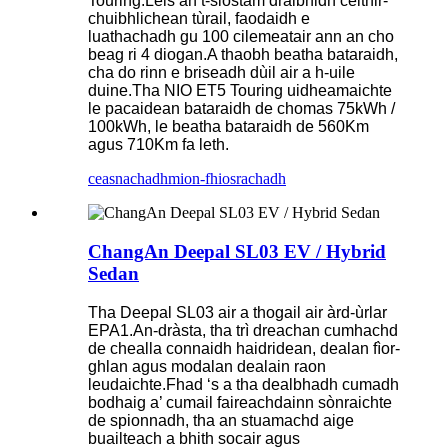
Touring.Leis an t-siostam dràibhidh ceithir-
chuibhlichean tùrail, faodaidh e
luathachadh gu 100 cilemeatair ann an cho
beag ri 4 diogan.A thaobh beatha bataraidh,
cha do rinn e briseadh dùil air a h-uile
duine.Tha NIO ET5 Touring uidheamaichte
le pacaidean bataraidh de chomas 75kWh /
100kWh, le beatha bataraidh de 560Km
agus 710Km fa leth.
ceasnachadh
mion-fhiosrachadh
ChangAn Deepal SL03 EV / Hybrid
Sedan
Tha Deepal SL03 air a thogail air àrd-ùrlar
EPA1.An-dràsta, tha trì dreachan cumhachd
de chealla connaidh haidridean, dealan fìor-
ghlan agus modalan dealain raon
leudaichte.Fhad ‘s a tha dealbhadh cumadh
bodhaig a’ cumail faireachdainn sònraichte
de spionnadh, tha an stuamachd aige
buailteach a bhith socair agus