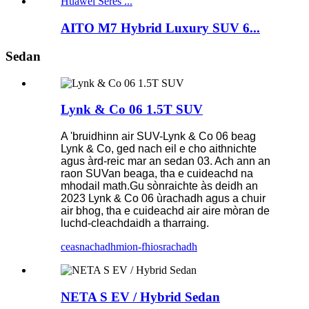
AITO M7 Hybrid Luxury SUV 6...
Sedan
Lynk & Co 06 1.5T SUV
A 'bruidhinn air SUV-Lynk & Co 06 beag
Lynk & Co, ged nach eil e cho aithnichte
agus àrd-reic mar an sedan 03. Ach ann an
raon SUVan beaga, tha e cuideachd na
mhodail math.Gu sònraichte às deidh an
2023 Lynk & Co 06 ùrachadh agus a chuir
air bhog, tha e cuideachd air aire mòran de
luchd-cleachdaidh a tharraing.
ceasnachadh
mion-fhiosrachadh
NETA S EV / Hybrid Sedan