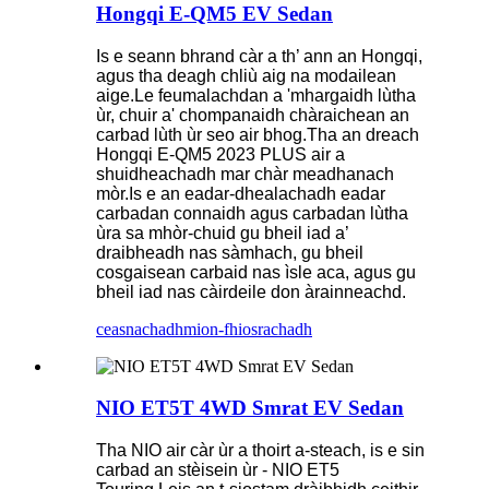
Hongqi E-QM5 EV Sedan
Is e seann bhrand càr a th’ ann an Hongqi,
agus tha deagh chliù aig na modailean
aige.Le feumalachdan a 'mhargaidh lùtha
ùr, chuir a' chompanaidh chàraichean an
carbad lùth ùr seo air bhog.Tha an dreach
Hongqi E-QM5 2023 PLUS air a
shuidheachadh mar chàr meadhanach
mòr.Is e an eadar-dhealachadh eadar
carbadan connaidh agus carbadan lùtha
ùra sa mhòr-chuid gu bheil iad a’
draibheadh ​​​​nas sàmhach, gu bheil
cosgaisean carbaid nas ìsle aca, agus gu
bheil iad nas càirdeile don àrainneachd.
ceasnachadh
mion-fhiosrachadh
NIO ET5T 4WD Smrat EV Sedan
Tha NIO air càr ùr a thoirt a-steach, is e sin
carbad an stèisein ùr - NIO ET5