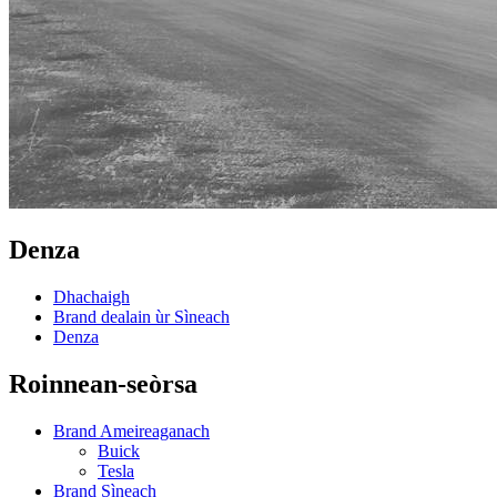
Denza
Dhachaigh
Brand dealain ùr Sìneach
Denza
Roinnean-seòrsa
Brand Ameireaganach
Buick
Tesla
Brand Sìneach