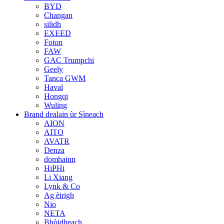
BYD
Changan
silidh
EXEED
Foton
FAW
GAC Trumpchi
Geely
Tanca GWM
Haval
Hongqi
Wuling
Brand dealain ùr Sìneach
AION
AITO
AVATR
Denza
domhainn
HiPHi
Li Xiang
Lynk & Co
Ag èirigh
Nio
NETA
Bhòidheach