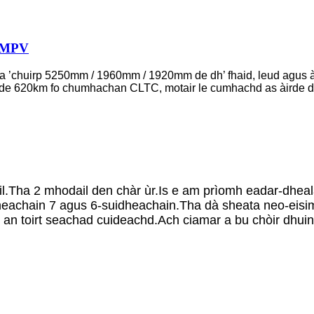
r MPV
a ’chuirp 5250mm / 1960mm / 1920mm de dh’ fhaid, leud agus 
s de 620km fo chumhachan CLTC, motair le cumhachd as àirde de
geil.Tha 2 mhodail den chàr ùr.Is e am prìomh eadar-d
heachain 7 agus 6-suidheachain.Tha dà sheata neo-eisi
ir an toirt seachad cuideachd.Ach ciamar a bu chòir dh