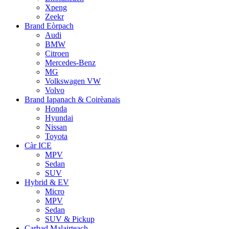
Xpeng
Zeekr
Brand Eòrpach
Audi
BMW
Citroen
Mercedes-Benz
MG
Volkswagen VW
Volvo
Brand Iapanach & Coirèanais
Honda
Hyundai
Nissan
Toyota
Càr ICE
MPV
Sedan
SUV
Hybrid & EV
Micro
MPV
Sedan
SUV & Pickup
Carbad Malairteach