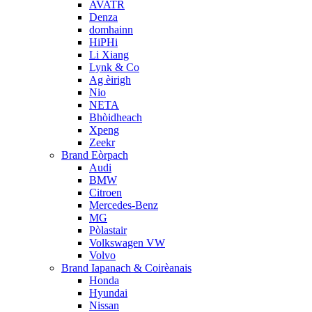
AVATR
Denza
domhainn
HiPHi
Li Xiang
Lynk & Co
Ag èirigh
Nio
NETA
Bhòidheach
Xpeng
Zeekr
Brand Eòrpach
Audi
BMW
Citroen
Mercedes-Benz
MG
Pòlastair
Volkswagen VW
Volvo
Brand Iapanach & Coirèanais
Honda
Hyundai
Nissan