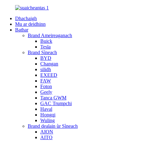
Dhachaigh
Mu ar deidhinn
Bathar
Brand Ameireaganach
Buick
Tesla
Brand Sìneach
BYD
Changan
silidh
EXEED
FAW
Foton
Geely
Tanca GWM
GAC Trumpchi
Haval
Hongqi
Wuling
Brand dealain ùr Sìneach
AION
AITO