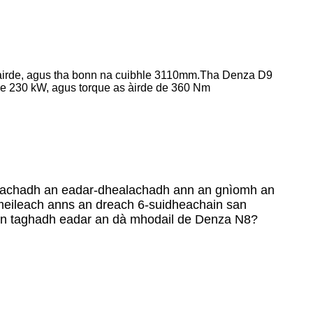
àirde, agus tha bonn na cuibhle 3110mm.Tha Denza D9
 230 kW, agus torque as àirde de 360 ​​Nm
healachadh an eadar-dhealachadh ann an gnìomh an
meileach anns an dreach 6-suidheachain san
uinn taghadh eadar an dà mhodail de Denza N8?