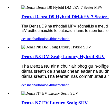
Denza Denza D9 Hybrid DM-i/EV 7 Seate
Tha Denza D9 na mhodail MPV sòghail.Is e meud 
EV uidheamaichte le bataraidh lann, le raon turai
ceasnachadh
mion-fhiosrachadh
Denza N8 DM Sealg Luxury Hybrid SUV
Tha Denza N8 air a chuir air bhog gu h-oifi
dàrna sreath de sheataichean eadar na suid
dàrna sreath.Tha feartan nas comhfhurtail a
ceasnachadh
mion-fhiosrachadh
Denza N7 EV Luxury Sealg SUV