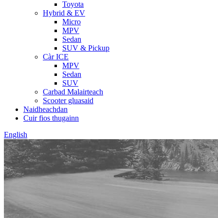
Toyota
Hybrid & EV
Micro
MPV
Sedan
SUV & Pickup
Càr ICE
MPV
Sedan
SUV
Carbad Malairteach
Scooter gluasaid
Naidheachdan
Cuir fios thugainn
English