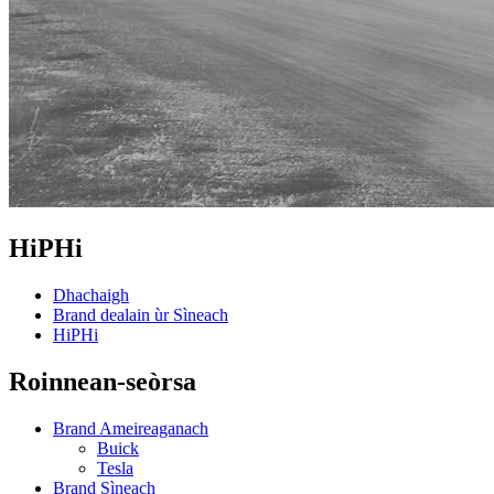
HiPHi
Dhachaigh
Brand dealain ùr Sìneach
HiPHi
Roinnean-seòrsa
Brand Ameireaganach
Buick
Tesla
Brand Sìneach