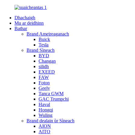
Dhachaigh
Mu ar deidhinn
Bathar
Brand Ameireaganach
Buick
Tesla
Brand Sìneach
BYD
Changan
silidh
EXEED
FAW
Foton
Geely
Tanca GWM
GAC Trumpchi
Haval
Hongqi
Wuling
Brand dealain ùr Sìneach
AION
AITO