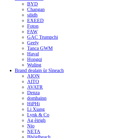
BYD
Changan
silidh
EXEED
Foton
FAW
GAC Trumpchi
Geely
Tanca GWM
Haval
Hongqi
Wuling
Brand dealain ùr Sìneach
AION
AITO
AVATR
Denza
domhainn
HiPHi
Li Xiang
Lynk & Co
Ag èirigh
Nio
NETA
Bhòidheach