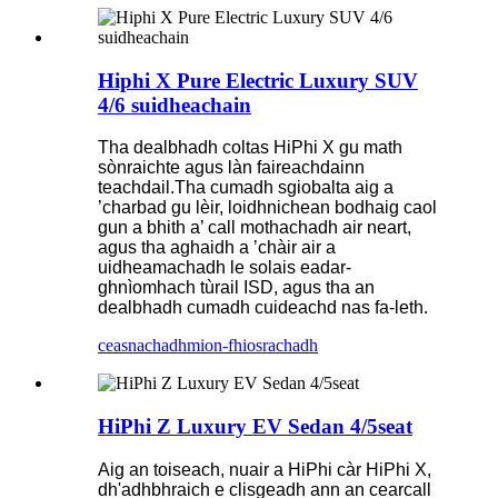
Hiphi X Pure Electric Luxury SUV
4/6 suidheachain
Tha dealbhadh coltas HiPhi X gu math
sònraichte agus làn faireachdainn
teachdail.Tha cumadh sgiobalta aig a
’charbad gu lèir, loidhnichean bodhaig caol
gun a bhith a’ call mothachadh air neart,
agus tha aghaidh a ’chàir air a
uidheamachadh le solais eadar-
ghnìomhach tùrail ISD, agus tha an
dealbhadh cumadh cuideachd nas fa-leth.
ceasnachadh
mion-fhiosrachadh
HiPhi Z Luxury EV Sedan 4/5seat
Aig an toiseach, nuair a HiPhi càr HiPhi X,
dh'adhbhraich e clisgeadh ann an cearcall