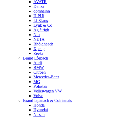
AVATR
Denza
domhainn
HiPHi
Li Xiang
Lynk & Co
Ag èirigh
Nio
NETA
Bhòidheach
Xpeng
Zeekr
Brand Eòrpach
Audi
BMW
Citroen
Mercedes-Benz
MG
Pòlastair
Volkswagen VW
Volvo
Brand Iapanach & Coirèanais
Honda
Hyundai
Nissan