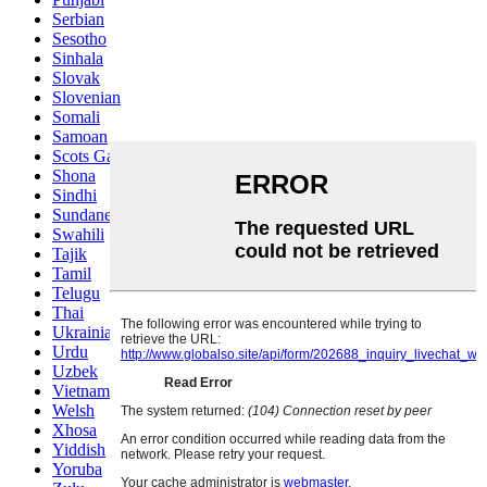
Serbian
Sesotho
Sinhala
Slovak
Slovenian
Somali
Samoan
Scots Gaelic
Shona
Sindhi
Sundanese
Swahili
Tajik
Tamil
Telugu
Thai
Ukrainian
Urdu
Uzbek
Vietnamese
Welsh
Xhosa
Yiddish
Yoruba