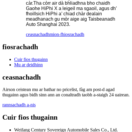
càr.Tha còrr air dà bhliadhna bho chaidh
Gaohe HiPhi X a leigeil ma sgaoil, agus dh’
fhoillsich HiPhi a’ chiad chàr dealain
meadhanach gu mòr aige aig Taisbeanadh
Auto Shanghai 2023.
ceasnachadh
mion-fhiosrachadh
fiosrachadh
Cuir fios thugainn
Mu ar deidhinn
ceasnachadh
Airson ceistean mu ar bathar no pricelist, fàg am post-d agad
thugainn agus bidh sinn ann an conaltradh taobh a-staigh 24 uairean.
rannsachadh a-nis
Cuir fios thugainn
Weifang Century Sovereign Automobile Sales Co., Ltd.