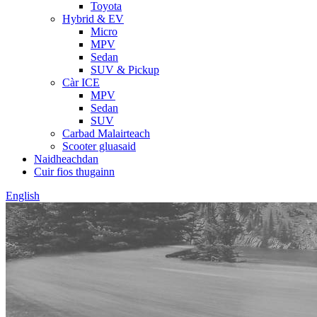
Toyota
Hybrid & EV
Micro
MPV
Sedan
SUV & Pickup
Càr ICE
MPV
Sedan
SUV
Carbad Malairteach
Scooter gluasaid
Naidheachdan
Cuir fios thugainn
English