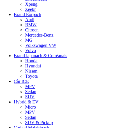
Xpeng
Zeekr
Brand Eòrpach
Audi
BMW
Citroen
Mercedes-Benz
MG
Volkswagen VW
Volvo
Brand Iapanach & Coirèanais
Honda
Hyundai
Nissan
Toyota
Càr ICE
MPV
Sedan
SUV
Hybrid & EV
Micro
MPV
Sedan
SUV & Pickup
Carbad Malairteach