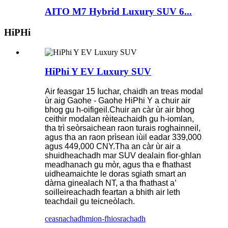
AITO M7 Hybrid Luxury SUV 6...
HiPHi
HiPhi Y EV Luxury SUV
Air feasgar 15 Iuchar, chaidh an treas modal
ùr aig Gaohe - Gaohe HiPhi Y a chuir air
bhog gu h-oifigeil.Chuir an càr ùr air bhog
ceithir modalan rèiteachaidh gu h-iomlan,
tha trì seòrsaichean raon turais roghainneil,
agus tha an raon prìsean iùil eadar 339,000
agus 449,000 CNY.Tha an càr ùr air a
shuidheachadh mar SUV dealain fìor-ghlan
meadhanach gu mòr, agus tha e fhathast
uidheamaichte le doras sgiath smart an
dàrna ginealach NT, a tha fhathast a’
soilleireachadh feartan a bhith air leth
teachdail gu teicneòlach.
ceasnachadh
mion-fhiosrachadh