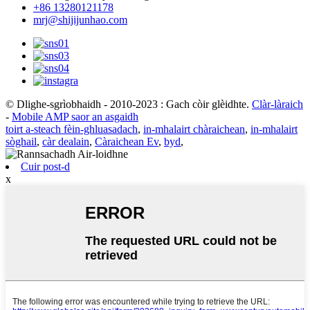
+86 13280121178
mrj@shijijunhao.com
© Dlighe-sgrìobhaidh - 2010-2023 : Gach còir glèidhte.
Clàr-làraich
-
Mobile AMP saor an asgaidh
toirt a-steach fèin-ghluasadach
,
in-mhalairt chàraichean
,
in-mhalairt
sòghail
,
càr dealain
,
Càraichean Ev
,
byd
,
Cuir post-d
x