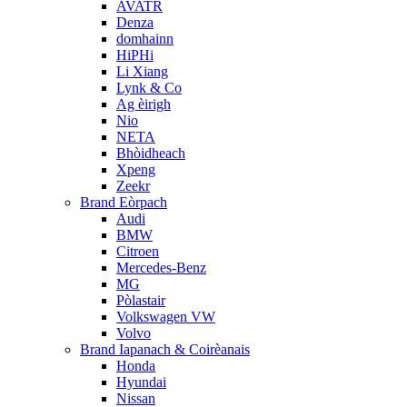
AVATR
Denza
domhainn
HiPHi
Li Xiang
Lynk & Co
Ag èirigh
Nio
NETA
Bhòidheach
Xpeng
Zeekr
Brand Eòrpach
Audi
BMW
Citroen
Mercedes-Benz
MG
Pòlastair
Volkswagen VW
Volvo
Brand Iapanach & Coirèanais
Honda
Hyundai
Nissan