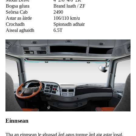
Bogsa gèara
Brand luath / ZF
Seòrsa Cab
2490
Astar as àirde
106/110 km/u
Crochadh
Spionadh adhair
Aiseal aghaidh
6.5T
Einnsean
Tha an einnsean le gluasad àrd agus torque àrd aig astar ìosal,