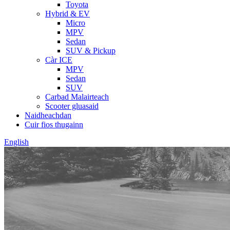
Toyota
Hybrid & EV
Micro
MPV
Sedan
SUV & Pickup
Càr ICE
MPV
Sedan
SUV
Carbad Malairteach
Scooter gluasaid
Naidheachdan
Cuir fios thugainn
English