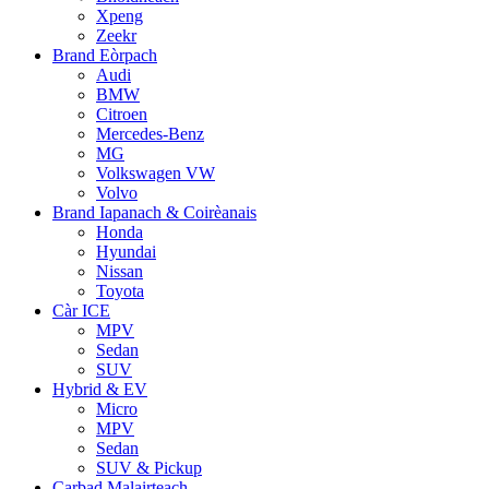
Xpeng
Zeekr
Brand Eòrpach
Audi
BMW
Citroen
Mercedes-Benz
MG
Volkswagen VW
Volvo
Brand Iapanach & Coirèanais
Honda
Hyundai
Nissan
Toyota
Càr ICE
MPV
Sedan
SUV
Hybrid & EV
Micro
MPV
Sedan
SUV & Pickup
Carbad Malairteach