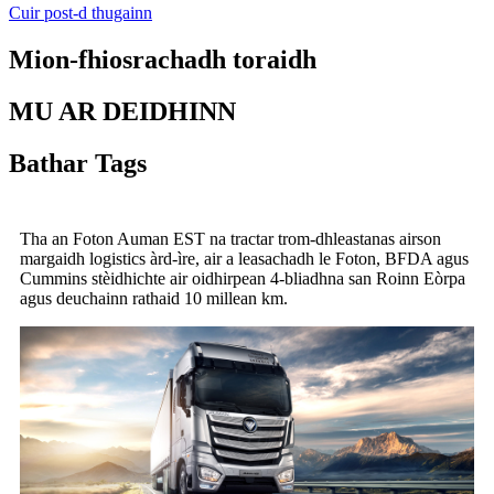
Cuir post-d thugainn
Mion-fhiosrachadh toraidh
MU AR DEIDHINN
Bathar Tags
Tha an Foton Auman EST na tractar trom-dhleastanas airson
margaidh logistics àrd-ìre, air a leasachadh le Foton, BFDA agus
Cummins stèidhichte air oidhirpean 4-bliadhna san Roinn Eòrpa
agus deuchainn rathaid 10 millean km.