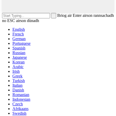
Briog air Enter airson rannsachadh
no ESC airson dùnadh
English
French
German
Portuguese
Spanish
Russian
Japanese
Korean
Arabic
Irish
Greek
Turkish
Italian
Danish
Romanian
Indonesian
Czech
Afrikaans
Swedish