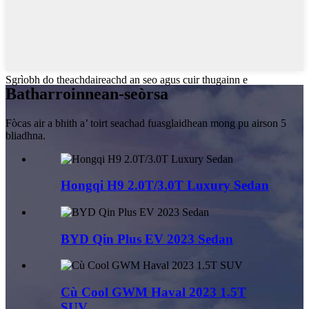
Sgrìobh do theachdaireachd an seo agus cuir thugainn e
Bathar
roinnean-seòrsa
Fòcas air a bhith a’ toirt seachad fuasglaidhean mong pu airson 5
bliadhna.
Hongqi H9 2.0T/3.0T Luxury Sedan
BYD Qin Plus EV 2023 Sedan
Cù Cool GWM Haval 2023 1.5T
SUV