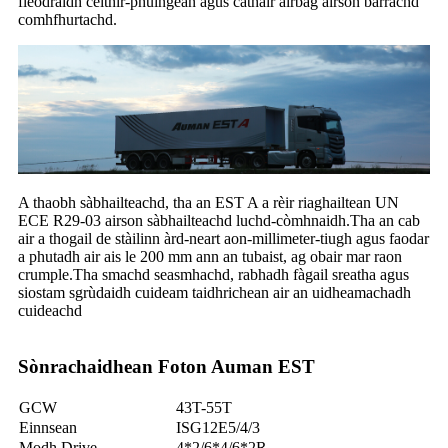
fleòdraidh ceithir-phuingean agus cathair airbag airson barrachd
comhfhurtachd.
A thaobh sàbhailteachd, tha an EST A a rèir riaghailtean UN
ECE R29-03 airson sàbhailteachd luchd-còmhnaidh.Tha an cab
air a thogail de stàilinn àrd-neart aon-millimeter-tiugh agus faodar
a phutadh air ais le 200 mm ann an tubaist, ag obair mar raon
crumple.Tha smachd seasmhachd, rabhadh fàgail sreatha agus
siostam sgrùdaidh cuideam taidhrichean air an uidheamachadh
cuideachd
Sònrachaidhean Foton Auman EST
GCW
43T-55T
Einnsean
ISG12E5/4/3
Modh Drive
4*2/6*4/6*2R