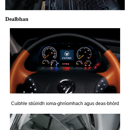
Dealbhan
Cuibhle stiùiridh ioma-ghnìomhach agus deas-bhòrd