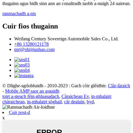
thugainn agus bidh sinn ann an conaltradh taobh a-staigh 24 uairean.
rannsachadh a-nis
Cuir fios thugainn
Weifang Century Sovereign Automobile Sales Co., Ltd.
+86 13280121178
mrj@shijijunhao.com
© Dlighe-sgrìobhaidh - 2010-2023 : Gach còir glèidhte.
Clàr-làraich
-
Mobile AMP saor an asgaidh
toirt a-steach fèin-ghluasadach
,
Càraichean Ev
,
in-mhalairt
chàraichean
,
in-mhalairt sòghail
,
càr dealain
,
byd
,
Cuir post-d
x