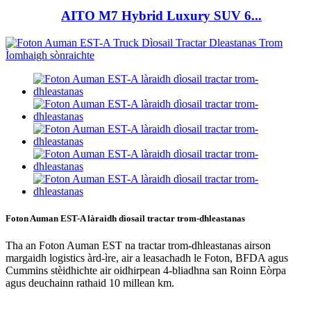
AITO M7 Hybrid Luxury SUV 6...
Foton Auman EST-A làraidh dìosail tractar trom-dhleastanas
Tha an Foton Auman EST na tractar trom-dhleastanas airson
margaidh logistics àrd-ìre, air a leasachadh le Foton, BFDA agus
Cummins stèidhichte air oidhirpean 4-bliadhna san Roinn Eòrpa
agus deuchainn rathaid 10 millean km.