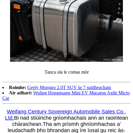
Tanca ola le comas mòr
Roimhe:
Geely Monjaro 2.0T SUV ùr 7 suidheachain
Air adhart:
Wuling Hongguang Mini EV Macaron Agile Micro
Car
Weifang Century Sovereign Automobile Sales Co.,
Ltd.
Bi nad stiùiriche gnìomhachais ann an raointean
chàraichean.Tha am prìomh ghnìomhachas a’
leudachadh bho bhrandan aig ìre ìosal gu reic às-