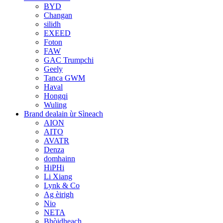
BYD
Changan
silidh
EXEED
Foton
FAW
GAC Trumpchi
Geely
Tanca GWM
Haval
Hongqi
Wuling
Brand dealain ùr Sìneach
AION
AITO
AVATR
Denza
domhainn
HiPHi
Li Xiang
Lynk & Co
Ag èirigh
Nio
NETA
Bhòidheach