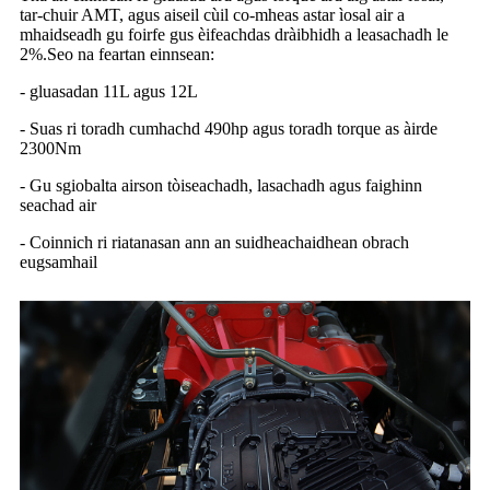
tar-chuir AMT, agus aiseil cùil co-mheas astar ìosal air a
mhaidseadh gu foirfe gus èifeachdas dràibhidh a leasachadh le
2%.Seo na feartan einnsean:
- gluasadan 11L agus 12L
- Suas ri toradh cumhachd 490hp agus toradh torque as àirde
2300Nm
- Gu sgiobalta airson tòiseachadh, lasachadh agus faighinn
seachad air
- Coinnich ri riatanasan ann an suidheachaidhean obrach
eugsamhail