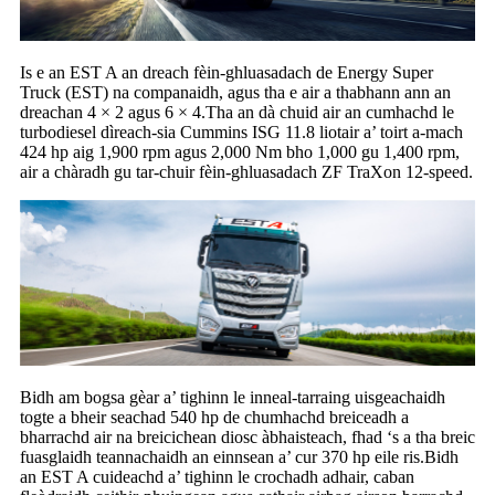
Is e an EST A an dreach fèin-ghluasadach de Energy Super
Truck (EST) na companaidh, agus tha e air a thabhann ann an
dreachan 4 × 2 agus 6 × 4.Tha an dà chuid air an cumhachd le
turbodiesel dìreach-sia Cummins ISG 11.8 liotair a’ toirt a-mach
424 hp aig 1,900 rpm agus 2,000 Nm bho 1,000 gu 1,400 rpm,
air a chàradh gu tar-chuir fèin-ghluasadach ZF TraXon 12-speed.
Bidh am bogsa gèar a’ tighinn le inneal-tarraing uisgeachaidh
togte a bheir seachad 540 hp de chumhachd breiceadh a
bharrachd air na breicichean diosc àbhaisteach, fhad ‘s a tha breic
fuasglaidh teannachaidh an einnsean a’ cur 370 hp eile ris.Bidh
an EST A cuideachd a’ tighinn le crochadh adhair, caban