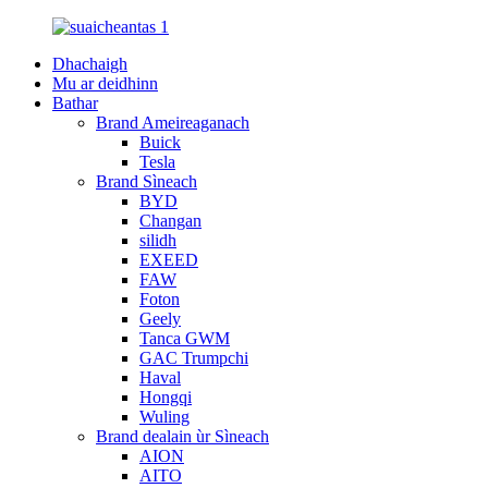
Dhachaigh
Mu ar deidhinn
Bathar
Brand Ameireaganach
Buick
Tesla
Brand Sìneach
BYD
Changan
silidh
EXEED
FAW
Foton
Geely
Tanca GWM
GAC Trumpchi
Haval
Hongqi
Wuling
Brand dealain ùr Sìneach
AION
AITO