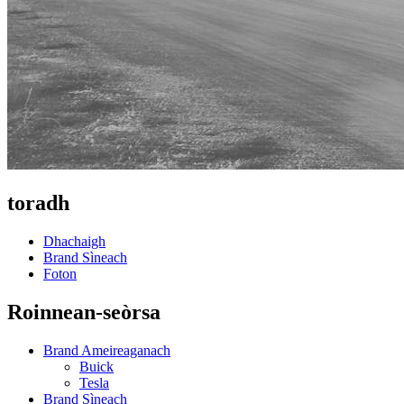
toradh
Dhachaigh
Brand Sìneach
Foton
Roinnean-seòrsa
Brand Ameireaganach
Buick
Tesla
Brand Sìneach