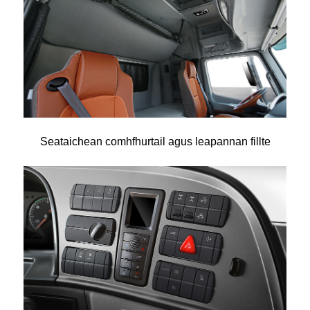
Seataichean comhfhurtail agus leapannan fillte