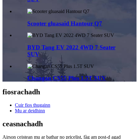
Scooter gluasaid Hantour Q7
BYD Tang EV 2022 4WD 7 Seater
SUV
Changan CS55 Plus 1.5T SUV
fiosrachadh
Cuir fios thugainn
Mu ar deidhinn
ceasnachadh
Airson ceistean mu ar bathar no pricelist, fàg am post-d agad