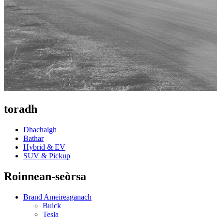
toradh
Dhachaigh
Bathar
Hybrid & EV
SUV & Pickup
Roinnean-seòrsa
Brand Ameireaganach
Buick
Tesla