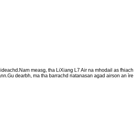
uideachd.Nam measg, tha LiXiang L7 Air na mhodail as fhiach
ann.Gu dearbh, ma tha barrachd riatanasan agad airson an ìre