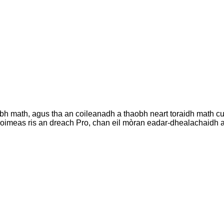
bh math, agus tha an coileanadh a thaobh neart toraidh math c
coimeas ris an dreach Pro, chan eil mòran eadar-dhealachaidh 