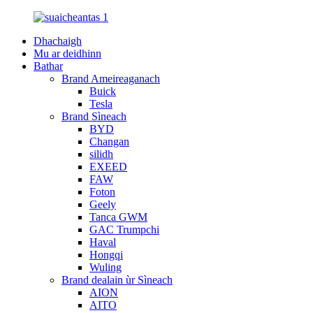
Dhachaigh
Mu ar deidhinn
Bathar
Brand Ameireaganach
Buick
Tesla
Brand Sìneach
BYD
Changan
silidh
EXEED
FAW
Foton
Geely
Tanca GWM
GAC Trumpchi
Haval
Hongqi
Wuling
Brand dealain ùr Sìneach
AION
AITO