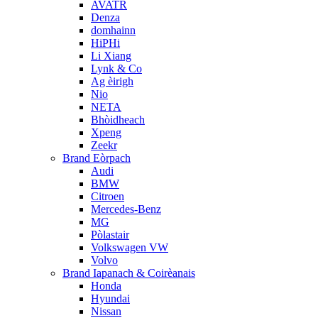
AVATR
Denza
domhainn
HiPHi
Li Xiang
Lynk & Co
Ag èirigh
Nio
NETA
Bhòidheach
Xpeng
Zeekr
Brand Eòrpach
Audi
BMW
Citroen
Mercedes-Benz
MG
Pòlastair
Volkswagen VW
Volvo
Brand Iapanach & Coirèanais
Honda
Hyundai
Nissan