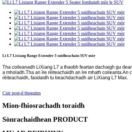
Li L7 Lixiang Range Extender 5 suidheachain SUV mòr
Tha coileanadh LiXiang L7 a thaobh feartan dachaigh gu dear
a mholadh.Tha an ìre rèiteachaidh an ìre mhath coileanta.An 
rèiteachaidh, faodaidh tu beachdachadh air LiXiang L7 Max.
Cuir post-d thugainn
Mion-fhiosrachadh toraidh
Sònrachaidhean PRODUCT