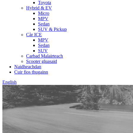
Toyota
Hybrid & EV
Micro
MPV
Sedan
SUV & Pickup
Càr ICE
MPV
Sedan
SUV
Carbad Malairteach
Scooter gluasaid
Naidheachdan
Cuir fios thugainn
English