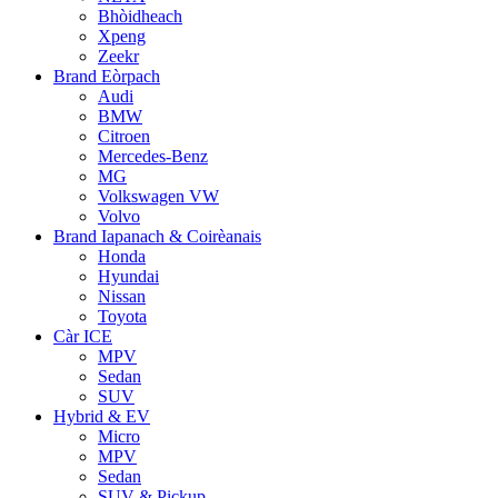
Bhòidheach
Xpeng
Zeekr
Brand Eòrpach
Audi
BMW
Citroen
Mercedes-Benz
MG
Volkswagen VW
Volvo
Brand Iapanach & Coirèanais
Honda
Hyundai
Nissan
Toyota
Càr ICE
MPV
Sedan
SUV
Hybrid & EV
Micro
MPV
Sedan
SUV & Pickup