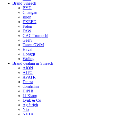
Brand Sìneach
BYD
Changan
silidh
EXEED
Foton
FAW
GAC Trumpchi
Geely
Tanca GWM
Haval
Hongqi
Wuling
Brand dealain ùr Sìneach
AION
AITO
AVATR
Denza
domhainn
HiPHi
Li Xiang
Lynk & Co
Ag èirigh
Nio
NETA